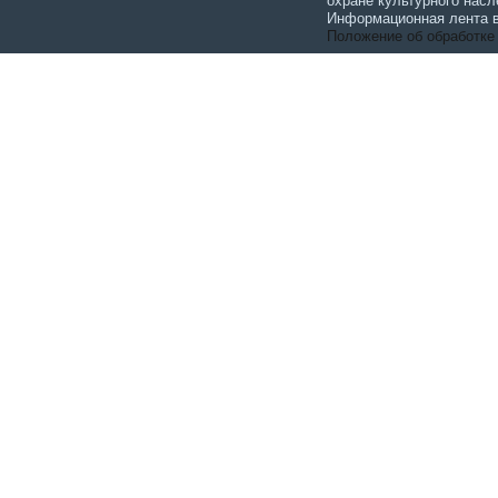
охране культурного насл
Информационная лента в
Положение об обработке