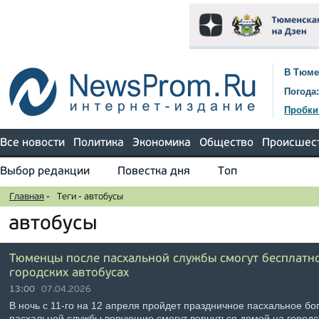
В Тюме
Погода:
Пробки
Все новости
Политика
Экономика
Общество
Происшес
Выбор редакции
Повестка дня
Топ
Главная
-
Теги
-
автобусы
автобусы
Тюменцы после пасхальной службы смогут бесплатн
городских автобусах
13:00
07.04.2026
В ночь с 11-го на 12 апреля пройдет праздничное пасхальное бо
пасхальной службы верующие смогут вернуться домой на городск