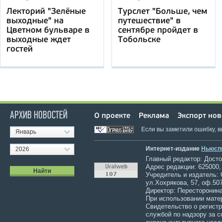
Лекторий "Зелёные
Турслет "Больше, чем
выходные" на
путешествие" в
Цветном бульваре в
сентябре пройдет в
выходные ждет
Тобольске
гостей
АРХИВ НОВОСТЕЙ
О проекте
Реклама
Экспорт нов
Если вы заметили ошибку, 
Январь
Интернет-издание
Ньюсп
2026
Главный редактор: Достов
Адрес редакции: 625000,
Учредитель и издатель:
ул.Хохрякова, 57, оф.507
Директор: Пересторонина
При использовании мате
Свидетельство о регист
службой по надзору за 