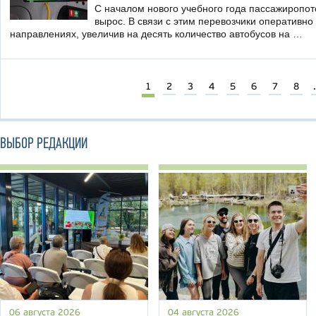
С началом нового учебного года пассажиропо
вырос. В связи с этим перевозчики оперативно
направлениях, увеличив на десять количество автобусов на …
1
2
3
4
5
6
7
8
.
ВЫБОР РЕДАКЦИИ
06 августа 2026
04 августа 2026