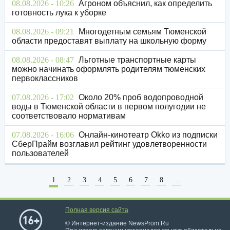
08.08.2026 - 10:26
Агроном объяснил, как определить
готовность лука к уборке
08.08.2026 - 09:21
Многодетным семьям Тюменской
области предоставят выплату на школьную форму
08.08.2026 - 08:47
Льготные транспортные карты
можно начинать оформлять родителям тюменских
первоклассников
07.08.2026 - 17:02
Около 20% проб водопроводной
воды в Тюменской области в первом полугодии не
соответствовало нормативам
07.08.2026 - 16:06
Онлайн-кинотеатр Okko из подписки
СберПрайм возглавил рейтинг удовлетворенности
пользователей
1
2
3
4
5
6
7
8
...
Полная версия сайта
© Интернет-издание NewsProm.Ru