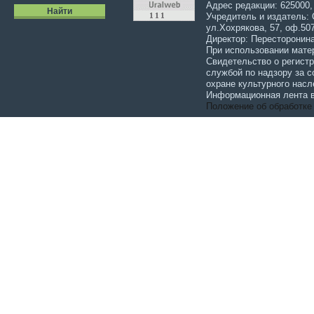
Адрес редакции: 625000,
Учредитель и издатель:
ул.Хохрякова, 57, оф.507
Директор: Пересторонина
При использовании мате
Свидетельство о регист
службой по надзору за 
охране культурного насл
Информационная лента в
Положение об обработке