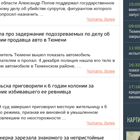
области Александр Попов поддержал государственное
15:00
ному делу об убийстве супругов, фигурантом которого
вмест
попросил назначить …
запус
Читать далее
09:00
Тюмен
ла про задержание подозреваемых по делу об
закры
нии продавца авто в Тюмени
11:00
испыт
 житель Тюмени вышел показать автомобиль
ателям и пропал. 4 декабря полиция нашла его тело в
16:32
ом автомобиле в Тюменском районе, …
помог
Читать далее
Тюме
ска приговорили к 6 годам колонии за
17:16
ние избивавшего ее ревнивца
креди
ежеме
й суд завершил приговорил местную жительницу к 6
о режима, признав ее виновной в умышленном
повлекшем по неосторожности …
КАРТ
Читать далее
нерка зарезала знакомого за непристойные