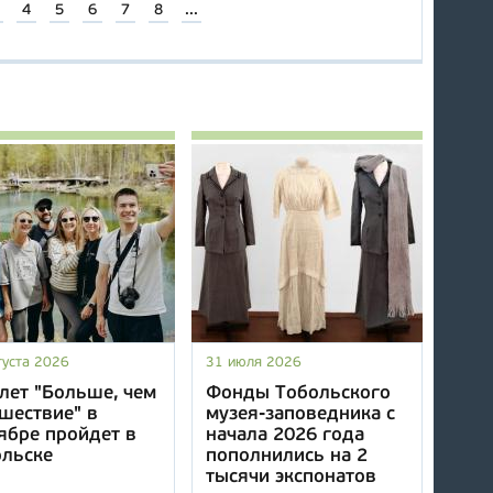
4
5
6
7
8
...
густа 2026
31 июля 2026
лет "Больше, чем
Фонды Тобольского
шествие" в
музея-заповедника с
ябре пройдет в
начала 2026 года
ольске
пополнились на 2
тысячи экспонатов