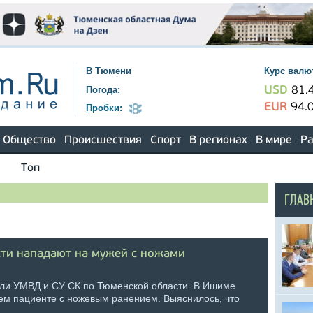
В Тюмени
Курс валю
Погода:
USD
81.
EUR
94.
Пробки:
Общество
Происшествия
Спорт
В регионах
В мире
Ра
Топ
ГЛАВ
ти нападают на мужей с ножами
ли УМВД и СУ СК по Тюменской области. В Ишиме
ем пациенте с ножевым ранением. Выяснилось, что