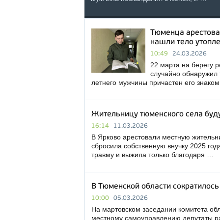
Тюменца арестовал
нашли тело утопл
10:49
24.03.2026
22 марта на берегу 
случайно обнаружил т
летнего мужчины причастен его знако
Жительницу тюменского села будут
16:14
11.03.2026
В Ярково арестовали местную жительни
сбросила собственную внучку 2025 год
травму и выжила только благодаря …
В Тюменской области сократилось
10:00
05.03.2026
На мартовском заседании комитета обл
местному самоуправлению депутаты р