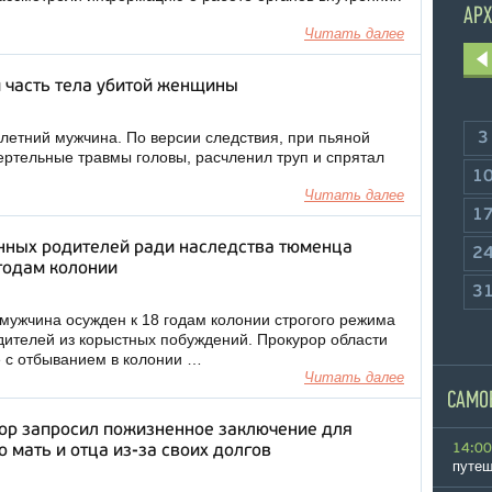
АРХ
Читать далее
 часть тела убитой женщины
летний мужчина. По версии следствия, при пьяной
3
ертельные травмы головы, расчленил труп и спрятал
1
Читать далее
1
нных родителей ради наследства тюменца
2
годам колонии
3
мужчина осужден к 18 годам колонии строгого режима
одителей из корыстных побуждений. Прокурор области
 с отбыванием в колонии …
Читать далее
САМО
ор запросил пожизненное заключение для
14:00
 мать и отца из-за своих долгов
путеш