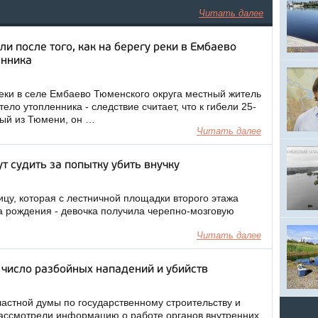
Читать далее
и после того, как на берегу реки в Ембаево
енника
реки в селе Ембаево Тюменского округа местный житель
ело утопленника - следствие считает, что к гибели 25-
мый из Тюмени, он …
Читать далее
 судить за попытку убить внучку
цу, которая с лестничной площадки второго этажа
а рождения - девочка получила черепно-мозговую
Читать далее
 число разбойных нападений и убийств
астной думы по государственному строительству и
ассмотрели информацию о работе органов внутренних