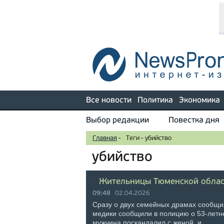
Все новости
Политика
Экономика
Выбор редакции
Повестка дня
Главная
-
Теги
-
убийство
убийство
Жительницы Тюменской облас
09:48
02.04.2026
Сразу о двух семейных драмах сообщи
медики сообщили в полицию о 53-летн
мужчина поскандалил с женой, и …