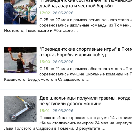
"Президентские состязания" в Тюменской
драйва, азарта и честной борьбы
17:02
28.05.2026
С 25 по 27 мая в рамках регионального этапа
соревновались школьные команды из Тюмени, 
Исетского, Тюменского и Абатского …
"Президентские спортивные игры" в Тюме
азарта, борьбы и ярких побед
15:00
28.05.2026
С 19 по 21 мая в рамках областного этапа «Пр
соревновались лучшие школьные команды из Т
Казанского, Бердюжского и Сладковского …
Две школьницы получили травмы, когда 
не уступили дорогу машине
15:01
25.05.2026
Прокатный электросамокат с двумя 14-летним
«Киа» столкнулись вечером 24 мая на нерегул
Льва Толстого и Садовой в Тюмени. В результате …