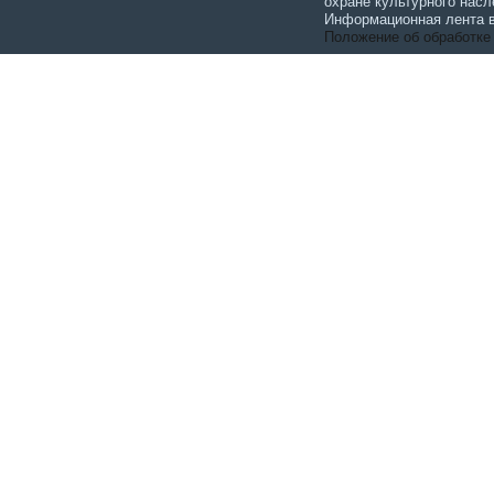
охране культурного насл
Информационная лента в
Положение об обработке