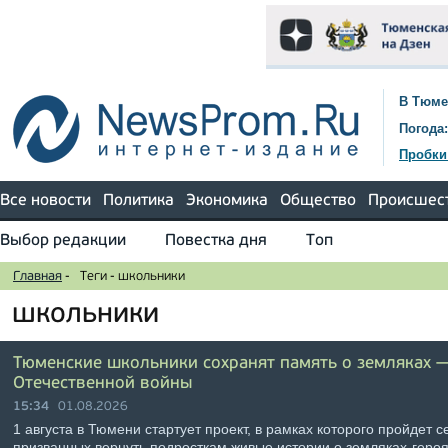
В Тюме
Погода:
Пробки
Все новости
Политика
Экономика
Общество
Происшес
Выбор редакции
Повестка дня
Топ
Главная
-
Теги
-
школьники
школьники
Тюменские школьники сохранят память о земляках 
Отечественной войны
15:34
01.08.2026
1 августа в Тюмени стартует проект, в рамках которого пройдет 
призванных вернуть подросткам живые истории о земляках-героя