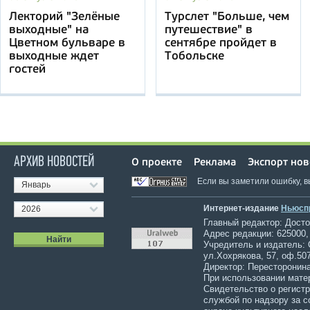
Лекторий "Зелёные
Турслет "Больше, чем
выходные" на
путешествие" в
Цветном бульваре в
сентябре пройдет в
выходные ждет
Тобольске
гостей
АРХИВ НОВОСТЕЙ
О проекте
Реклама
Экспорт нов
Если вы заметили ошибку, 
Январь
Интернет-издание
Ньюсп
2026
Главный редактор: Достов
Адрес редакции: 625000,
Учредитель и издатель:
ул.Хохрякова, 57, оф.507
Директор: Пересторонина
При использовании мате
Свидетельство о регист
службой по надзору за 