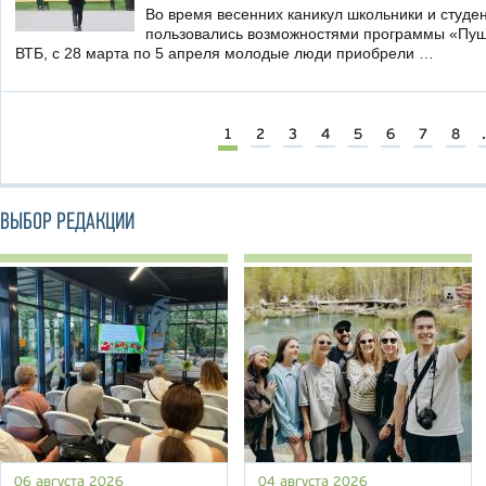
Во время весенних каникул школьники и студен
пользовались возможностями программы «Пуш
ВТБ, с 28 марта по 5 апреля молодые люди приобрели …
1
2
3
4
5
6
7
8
.
ВЫБОР РЕДАКЦИИ
06 августа 2026
04 августа 2026