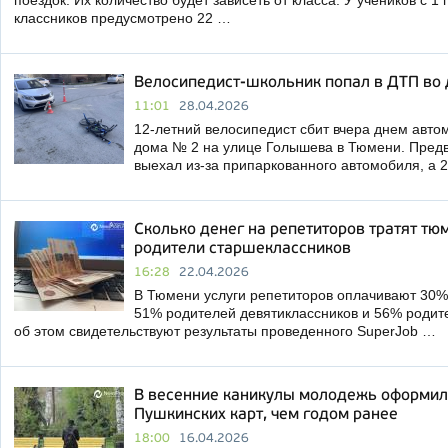
поездок. Их количество будет зависеть от класса. У учеников с 1 п
классников предусмотрено 22 …
Велосипедист-школьник попал в ДТП во 
11:01
28.04.2026
12-летний велосипедист сбит вчера днем авто
дома № 2 на улице Голышева в Тюмени. Предв
выехал из-за припаркованного автомобиля, а 
Сколько денег на репетиторов тратят тю
родители старшеклассников
16:28
22.04.2026
В Тюмени услуги репетиторов оплачивают 30% 
51% родителей девятиклассников и 56% родите
об этом свидетельствуют результаты проведенного SuperJob …
В весенние каникулы молодежь оформил
Пушкинских карт, чем годом ранее
18:00
16.04.2026