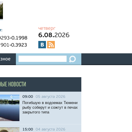
четверг
т:
6.08.
2026
9293
-0.1998
1901
-0.3923
зное
НЫЕ НОВОСТИ
09:00
05 августа 2026
Погибшую в водоемах Тюмени
рыбу соберут и сожгут в печах
закрытого типа
15:00
04 августа 2026