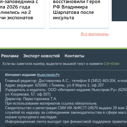
я-заповедника с
восстановили Героя
ла 2026 года
РФ Владимира
лнились на 2
Шарпатова после
чи экспонатов
инсульта
Все материалы
Реклама
Экспорт новостей
Контакты
Если вы заметили ошибку, выделите мышкой текст и нажмите
Ctrl+Enter
Интернет-издание
Ньюспром.Ру
Главный редактор: Достовалова А.С., телефон 8 (3452) 463-204, e-mai
Адрес редакции: 625000, г.Тюмень, ул.8 Марта 1, оф.207
Учредитель и издатель: ООО «Интернет-издание Ньюспром.Ру» (6250
ул.Хохрякова, 57, оф.507)
Директор: Пересторонина Т.А.
При использовании материалов ссылка обязательна.
Свидетельство о регистрации СМИ ИА №ФС77-24570 выдано 29 мая 
службой по надзору за соблюдением законодательства в сфере мас
охране культурного наследия.
Информационная лента выходит при финансовой поддержке правител
Положение об обработке персональных данных в ООО "Интернет-изд