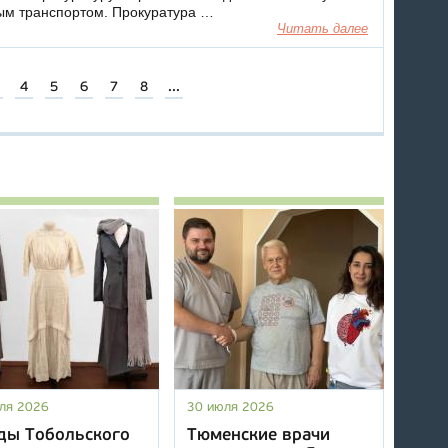
ым транспортом. Прокуратура …
Читать далее
4
5
6
7
8
...
ля 2026
30 июля 2026
ды Тобольского
Тюменские врачи