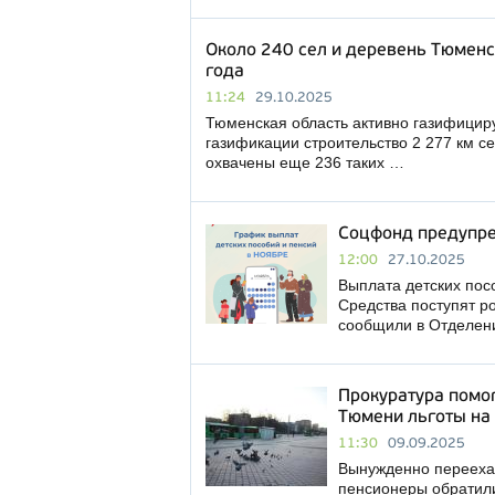
Около 240 сел и деревень Тюменс
года
11:24
29.10.2025
Тюменская область активно газифицируе
газификации строительство 2 277 км с
охвачены еще 236 таких …
Соцфонд предупре
12:00
27.10.2025
Выплата детских посо
Средства поступят р
сообщили в Отделен
Прокуратура помог
Тюмени льготы на
11:30
09.09.2025
Вынужденно перееха
пенсионеры обратили