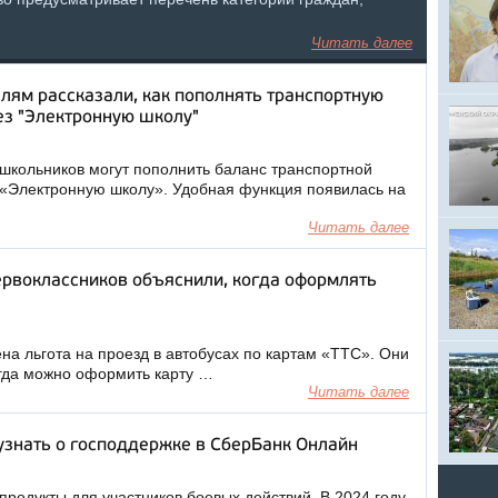
Читать далее
лям рассказали, как пополнять транспортную
ез "Электронную школу"
школьников могут пополнить баланс транспортной
 «Электронную школу». Удобная функция появилась на
Читать далее
рвоклассников объяснили, когда оформлять
а льгота на проезд в автобусах по картам «ТТС». Они
Когда можно оформить карту …
Читать далее
узнать о господдержке в СберБанк Онлайн
продукты для участников боевых действий. В 2024 году