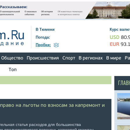
В Тюмени
Курс валю
Погода:
USD
80.
EUR
93.
Пробки:
Общество
Происшествия
Спорт
В регионах
В мире
Ра
Топ
ГЛАВ
 право на льготы по взносам за капремонт и
тельная статья расходов для большинства
во предусматривает перечень категорий граждан,