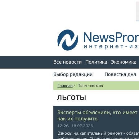
Все новости
Политика
Экономика
Выбор редакции
Повестка дня
Главная
-
Теги
-
льготы
льготы
Эксперты объяснили, кто имеет
как их получить
12:26
18.07.2026
Взносы на капитальный ремонт - обяза
собственников. Однако законодательст