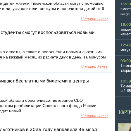
ля детей жители Тюменской области могут с помощью
15:00
ители, усыновители, опекуны и попечители детей от 6
вмест
запус
Читать далее
18:00
тюмен
 студенты смогут воспользоваться новыми
качес
12:45
могут
п оплаты, а также о пополнении новыми льготными
я на каждый месяц из расчета двух в день, за минусом
09:00
Тюмен
Читать далее
закры
чивают бесплатными билетами в центры
10:39
Тюмен
и 1 8
кой области обеспечивает ветеранов СВО
центры реабилитации Социального фонда России.
одит новый …
КАРТ
Читать далее
льготников в 2025 году направила 45 млрд