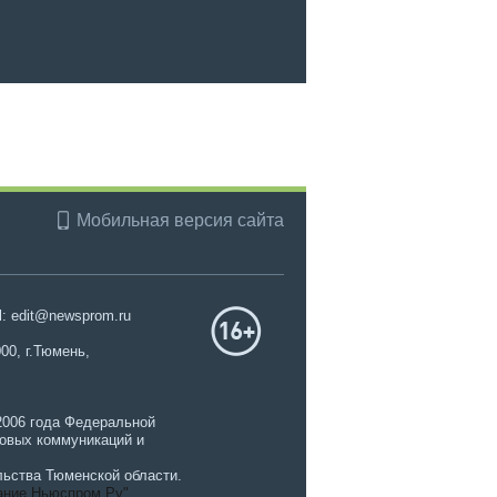
Мобильная версия сайта
l: edit@newsprom.ru
00, г.Тюмень,
2006 года Федеральной
совых коммуникаций и
ьства Тюменской области.
ание Ньюспром.Ру"