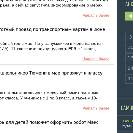
АРХ
рана, а сейчас запустила информирование о мерах
Читать далее
отный проезд по транспортным картам в июне
3
бный год в мае. Но у выпускников в июне начнется
1
ГИА). 11-классники начнут сдавать ЕГЭ с 1 июня,
1
Читать далее
2
 школьников Тюмени в мае привяжут к классу
3
их школьников зачислят месячный лимит льготных
т класса. У учеников с 1 по 8 класс, а также у 10-
САМО
Читать далее
14:00
ерь для детей поможет оформить робот Макс
путеш