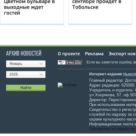
Цветном бульваре в
сентябре пройдет в
выходные ждет
Тобольске
гостей
АРХИВ НОВОСТЕЙ
О проекте
Реклама
Экспорт нов
Если вы заметили ошибку, 
Январь
Интернет-издание
Ньюсп
2026
Главный редактор: Достов
Адрес редакции: 625000,
Учредитель и издатель:
ул.Хохрякова, 57, оф.507
Директор: Пересторонина
При использовании мате
Свидетельство о регист
службой по надзору за 
охране культурного насл
Информационная лента в
Положение об обработке