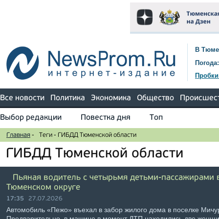
В Тюме
Погода:
Пробки
Все новости
Политика
Экономика
Общество
Происшес
Выбор редакции
Повестка дня
Топ
Главная
-
Теги
-
ГИБДД Тюменской области
ГИБДД Тюменской области
Пьяная водитель с четырьмя детьми-пассажирами в
Тюменском округе
17:35
27.07.2026
Автомобиль «Пежо» въехал в забор жилого дома в поселке Мичу
Предварительно, в машине в момент ДТП находились две женщин