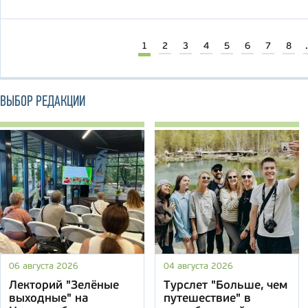
1
2
3
4
5
6
7
8
.
ВЫБОР РЕДАКЦИИ
06 августа 2026
04 августа 2026
Лекторий "Зелёные
Турслет "Больше, чем
выходные" на
путешествие" в