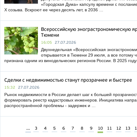
«Городская Дума» капсулу времени с послани
X созыва. Вскроют ее через десять лет, в 2036 …
Всероссийскую энограстрономическую яр
Тюмени
16:05
27.07.2026
Двухнедельная «Всероссийская эногастроном
открывается в Тюмени 29 июля, а все потому 
признана одним из винодельческих регионов России. В 2025 год
Сделки с недвижимостью станут прозрачнее и быстрее
15:32
27.07.2026
Рынок недвижимости в России делает шаг к большей прозрачнос
формировать реестр кадастровых инженеров. Инициатива напр
распространённой проблемы - задержек и …
...
3
4
5
6
7
8
9
10
11
12
13
1