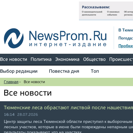
В Тюме
Погода:
Пробки
Все новости
Политика
Экономика
Общество
Происшес
Выбор редакции
Повестка дня
Топ
Главная
-
Все новости
Все новости
Тюменские леса обрастают листвой после нашестви
16:14
28.07.2026
Центр защиты леса Тюменской области приступил к выборочны
лесных участков, которые в июне были повреждены непарным ш
результаты показывают, что на участках, …