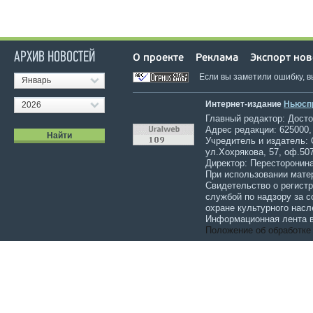
АРХИВ НОВОСТЕЙ
О проекте
Реклама
Экспорт нов
Если вы заметили ошибку, 
Январь
Интернет-издание
Ньюсп
2026
Главный редактор: Достов
Адрес редакции: 625000,
Учредитель и издатель:
ул.Хохрякова, 57, оф.507
Директор: Пересторонина
При использовании мате
Свидетельство о регист
службой по надзору за 
охране культурного насл
Информационная лента в
Положение об обработке