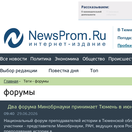
В Тюме
Погода:
Пробки
Все новости
Политика
Экономика
Общество
Происшес
Выбор редакции
Повестка дня
Топ
Главная
-
Теги
-
форумы
форумы
Два форума Минобрнауки принимает Тюмень в ию
09:40
29.06.2026
Национальный форум преподавателей истории в Тюменской обла
участники - представители Минобрнауки, РАН, ведущих вузов Ро
преподавание истории в …