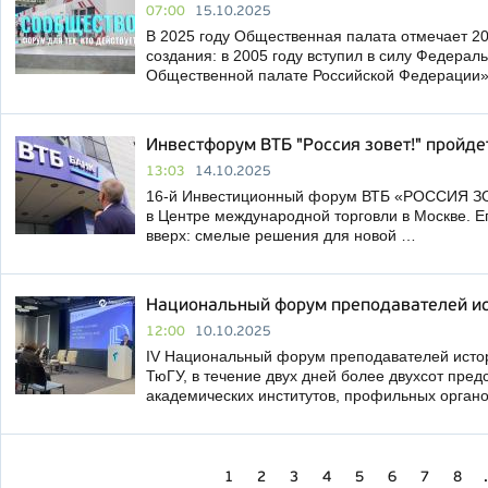
07:00
15.10.2025
В 2025 году Общественная палата отмечает 20
создания: в 2005 году вступил в силу Федерал
Общественной палате Российской Федерации
Инвестфорум ВТБ "Россия зовет!" пройде
13:03
14.10.2025
16-й Инвестиционный форум ВТБ «РОССИЯ ЗОВ
в Центре международной торговли в Москве. Е
вверх: смелые решения для новой …
Национальный форум преподавателей ис
12:00
10.10.2025
IV Национальный форум преподавателей истор
ТюГУ, в течение двух дней более двухсот пред
академических институтов, профильных орган
1
2
3
4
5
6
7
8
.