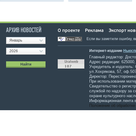
АРХИВ НОВОСТЕЙ
О проекте
Реклама
Экспорт нов
Если вы заметили ошибку, 
Январь
Интернет-издание
Ньюсп
2026
Главный редактор: Достов
Адрес редакции: 625000,
Учредитель и издатель:
ул.Хохрякова, 57, оф.507
Директор: Пересторонина
При использовании мате
Свидетельство о регист
службой по надзору за 
охране культурного насл
Информационная лента в
Положение об обработке