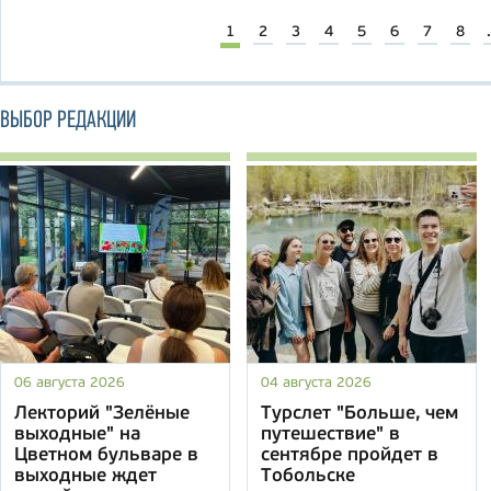
1
2
3
4
5
6
7
8
.
ВЫБОР РЕДАКЦИИ
06 августа 2026
04 августа 2026
Лекторий "Зелёные
Турслет "Больше, чем
выходные" на
путешествие" в
Цветном бульваре в
сентябре пройдет в
выходные ждет
Тобольске