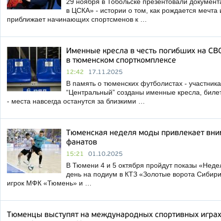
29 ноября в Тобольске презентовали докумен
в ЦСКА» - истории о том, как рождается мечта
приближает начинающих спортсменов к …
Именные кресла в честь погибших на СВ
в тюменском спорткомплексе
12:42
17.11.2025
В память о тюменских футболистах - участник
“Центральный” созданы именные кресла, биле
- места навсегда останутся за близкими …
Тюменская неделя моды привлекает вним
фанатов
15:21
01.10.2025
В Тюмени 4 и 5 октября пройдут показы «Неде
день на подиум в КТЗ «Золотые ворота Сибири
игрок МФК «Тюмень» и …
Тюменцы выступят на международных спортивных играх