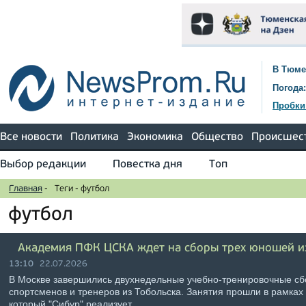
В Тюме
Погода:
Пробки
Все новости
Политика
Экономика
Общество
Происшес
Выбор редакции
Повестка дня
Топ
Главная
-
Теги
-
футбол
футбол
Академия ПФК ЦСКА ждет на сборы трех юношей и
13:10
22.07.2026
В Москве завершились двухнедельные учебно-тренировочные с
спортсменов и тренеров из Тобольска. Занятия прошли в рамках
который "Сибур" реализует …