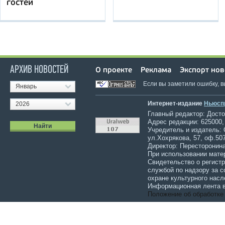
гостей
АРХИВ НОВОСТЕЙ
О проекте
Реклама
Экспорт нов
Если вы заметили ошибку, 
Январь
Интернет-издание
Ньюсп
2026
Главный редактор: Достов
Адрес редакции: 625000,
Учредитель и издатель:
ул.Хохрякова, 57, оф.507
Директор: Пересторонина
При использовании мате
Свидетельство о регист
службой по надзору за 
охране культурного насл
Информационная лента в
Положение об обработке