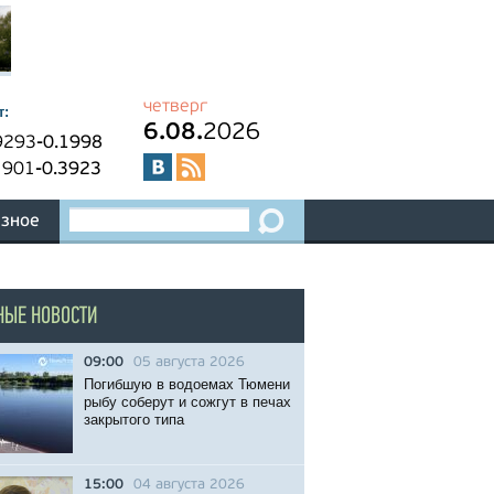
четверг
т:
6.08.
2026
9293
-0.1998
1901
-0.3923
зное
НЫЕ НОВОСТИ
09:00
05 августа 2026
Погибшую в водоемах Тюмени
рыбу соберут и сожгут в печах
закрытого типа
15:00
04 августа 2026