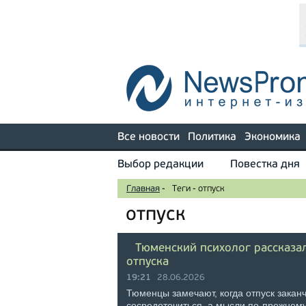
Все новости
Политика
Экономика
Выбор редакции
Повестка дня
Главная
-
Теги
-
отпуск
отпуск
Тюменский психолог рассказала
отпуска
19:21
28.06.2026
Тюменцы замечают, когда отпуск закан
сосредоточиться, а мысли по-прежнему