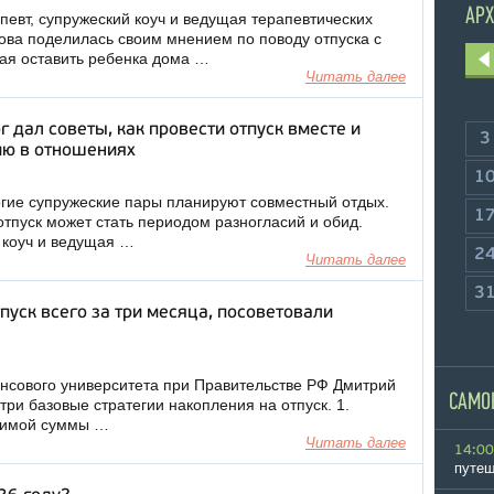
АРХ
евт, супружеский коуч и ведущая терапевтических
ова поделилась своим мнением по поводу отпуска с
шая оставить ребенка дома …
Читать далее
 дал советы, как провести отпуск вместе и
3
ию в отношениях
1
гие супружеские пары планируют совместный отдых.
1
тпуск может стать периодом разногласий и обид.
 коуч и ведущая …
2
Читать далее
3
тпуск всего за три месяца, посоветовали
нсового университета при Правительстве РФ Дмитрий
САМО
ри базовые стратегии накопления на отпуск. 1.
димой суммы …
Читать далее
14:00
путеш