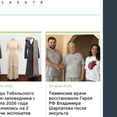
3
4
5
6
7
8
ля 2026
30 июля 2026
ды Тобольского
Тюменские врачи
я-заповедника с
восстановили Героя
ла 2026 года
РФ Владимира
лнились на 2
Шарпатова после
чи экспонатов
инсульта