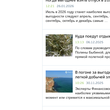
Когда выгоднее взять отпуск в 20
12:21
26.01.2026
Июль в 2026 году станет наиболее выг
выгодности следуют апрель, сентябрь, 
сентябрь, октябрь и декабрь самые …
Куда поедут отды
13:13
06.12.2025
По словам руководит
Полины Быбиной, дл
прямой полетной пр
В погоне за выго
легкой добычей 
10:26
30.11.2025
Эксперты Финансовог
наиболее уязвимыми 
момент или стремится к максимальной