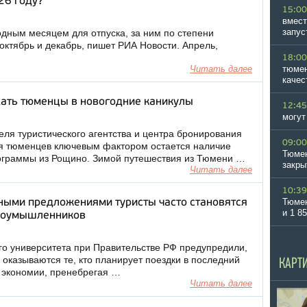
26 году?
15:00
вмест
запус
одным месяцем для отпуска, за ним по степени
октябрь и декабрь, пишет РИА Новости. Апрель,
18:00
Читать далее
тюмен
качес
хать тюменцы в новогодние каникулы
12:45
могут
еля туристического агентства и центра бронирования
09:00
я тюменцев ключевым фактором остается наличие
Тюмен
ограммы из Рощино. Зимой путешествия из Тюмени …
закры
Читать далее
10:39
Тюмен
дными предложениями туристы часто становятся
и 1 8
злоумышленников
о университета при Правительстве РФ предупредили,
оказываются те, кто планирует поездки в последний
КАРТ
 экономии, пренебрегая …
Читать далее