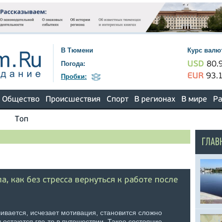
В Тюмени
Курс валю
Погода:
USD
80.
EUR
93.
Пробки:
Общество
Происшествия
Спорт
В регионах
В мире
Ра
Топ
ГЛАВ
, как без стресса вернуться к работе после
чивается, исчезает мотивация, становится сложно
 остаются где-то в путешествии. Такое состояние