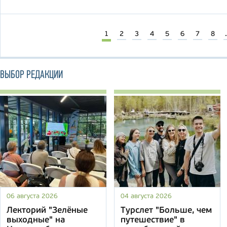
1
2
3
4
5
6
7
8
.
ВЫБОР РЕДАКЦИИ
06 августа 2026
04 августа 2026
Лекторий "Зелёные
Турслет "Больше, чем
выходные" на
путешествие" в