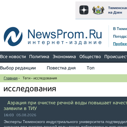
В Тюме
Погода:
Пробки
Все новости
Политика
Экономика
Общество
Происшес
Выбор редакции
Повестка дня
Топ
Главная
-
Теги
-
исследования
исследования
Аэрация при очистке речной воды повышает качес
заявили в ТИУ
16:03
05.08.2026
Эксперты Тюменского индустриального университета подтверди
аэрации при очистке речной воды после лабораторных испытаний