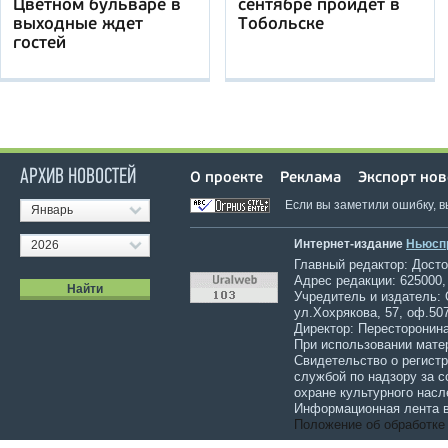
Цветном бульваре в
сентябре пройдет в
выходные ждет
Тобольске
гостей
АРХИВ НОВОСТЕЙ
О проекте
Реклама
Экспорт нов
Если вы заметили ошибку, 
Январь
Интернет-издание
Ньюсп
2026
Главный редактор: Достов
Адрес редакции: 625000,
Учредитель и издатель:
ул.Хохрякова, 57, оф.507
Директор: Пересторонина
При использовании мате
Свидетельство о регист
службой по надзору за 
охране культурного насл
Информационная лента в
Положение об обработке