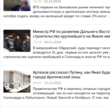
15:30
22.10.2025
ВТБ первым на банковском рынке начинает пр
дальневосточную и арктическую ипотеку земск
октября подать заявку на жилищный кредит по ставке 2% могут 
Министр РФ по развитию Дальнего Восто
строительство крупнейшего на Ямале м
13:18
30.01.2024
В микрорайоне Обдорский, куда переедут окол
возводится 31 дом, первые из них заселят уже в
строительства оценили прибывший в Салехард м инистр РФ по 
Артюхов рассказал Путину, как Ямал буд
города Арктической зоны
09:47
12.12.2023
Правительство РФ в перечень опорных городов
агломераций, три из них находятся на террит
Салехарда и Лабытнанги, Новый Уренгой и Ноябрьск. О том, как