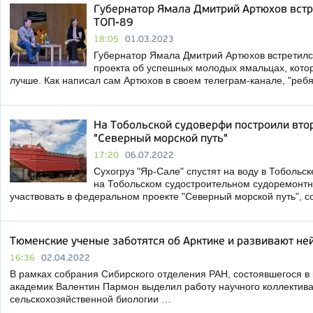
Губернатор Ямала Дмитрий Артюхов встр
ТОП-89
18:05
01.03.2023
Губернатор Ямала Дмитрий Артюхов встретилс
проекта об успешных молодых ямальцах, кото
лучше. Как написал сам Артюхов в своем телеграм-канале, "реб
На Тобольской судоверфи построили втор
"Северный морской путь"
17:20
06.07.2022
Сухогруз "Яр-Сале" спустят на воду в Тобольс
на Тобольском судостроительном судоремонтн
участвовать в федеральном проекте "Северный морской путь", 
Тюменские ученые заботятся об Арктике и развивают не
16:36
02.04.2022
В рамках собрания Сибирского отделения РАН, состоявшегося в 
академик Валентин Пармон выделил работу научного коллектива 
сельскохозяйственной биологии …