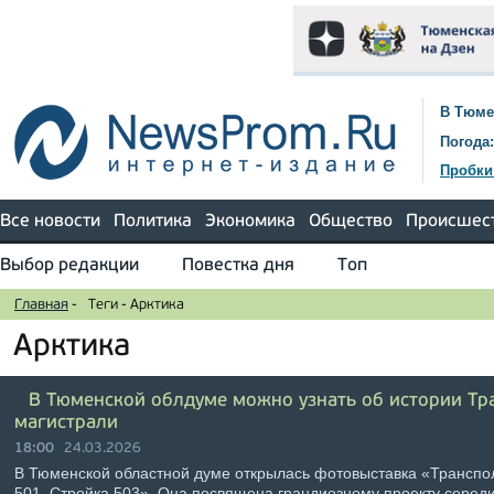
В Тюме
Погода:
Пробки
Все новости
Политика
Экономика
Общество
Происшес
Выбор редакции
Повестка дня
Топ
Главная
-
Теги
-
Арктика
Арктика
В Тюменской облдуме можно узнать об истории Т
магистрали
18:00
24.03.2026
В Тюменской областной думе открылась фотовыставка «Транспо
501. Стройка 503». Она посвящена грандиозному проекту середи