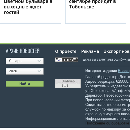
Цветном бульваре в
сентябре пройдет в
выходные ждет
Тобольске
гостей
АРХИВ НОВОСТЕЙ
О проекте
Реклама
Экспорт нов
Если вы заметили ошибку, 
Январь
Интернет-издание
Ньюсп
2026
Главный редактор: Достов
Адрес редакции: 625000,
Учредитель и издатель:
ул.Хохрякова, 57, оф.507
Директор: Пересторонина
При использовании мате
Свидетельство о регист
службой по надзору за 
охране культурного насл
Информационная лента в
Положение об обработке