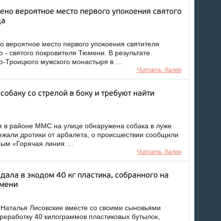
ено вероятное место первого упокоения святого
да
 вероятное место первого упокоения святителя
 - святого покровителя Тюмени. В результате
то-Троицкого мужского монастыря в …
Читать далее
собаку со стрелой в боку и требуют найти
я в районе ММС на улице обнаружена собака в луже
лежали дротики от арбалета, о происшествии сообщили
ным «Горячая линия …
Читать далее
дала в экодом 40 кг пластика, собранного на
юмени
 Наталья Лисовские вместе со своими сыновьями
ереработку 40 килограммов пластиковых бутылок,