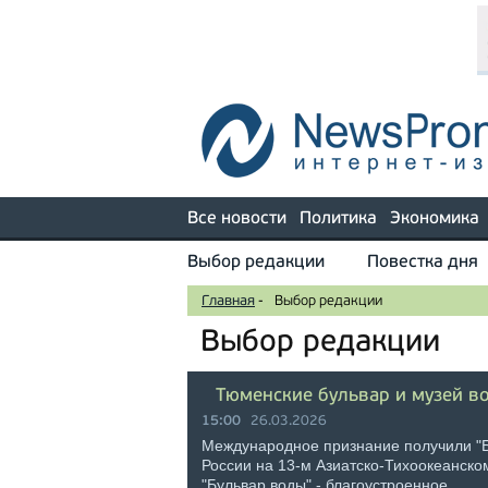
Все новости
Политика
Экономика
Выбор редакции
Повестка дня
Главная
-
Выбор редакции
Выбор редакции
Тюменские бульвар и музей в
15:00
26.03.2026
Международное признание получили "Б
России на 13-м Азиатско-Тихоокеанско
"Бульвар воды" - благоустроенное …