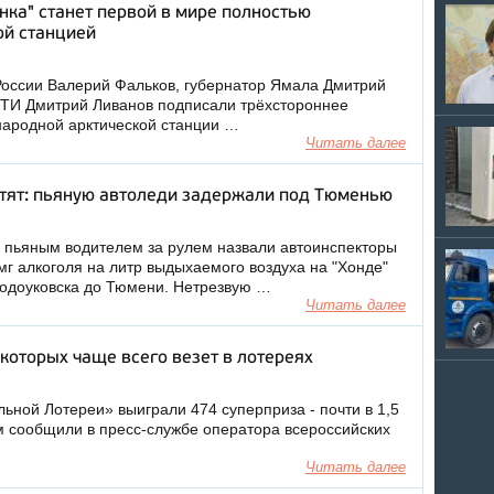
ка" станет первой в мире полностью
ой станцией
оссии Валерий Фальков, губернатор Ямала Дмитрий
ФТИ Дмитрий Ливанов подписали трёхстороннее
народной арктической станции …
Читать далее
атят: пьяную автоледи задержали под Тюменью
пьяным водителем за рулем назвали автоинспекторы
 мг алкоголя на литр выдыхаемого воздуха на "Хонде"
водоуковска до Тюмени. Нетрезвую …
Читать далее
которых чаще всего везет в лотереях
льной Лотереи» выиграли 474 суперприза - почти в 1,5
м сообщили в пресс-службе оператора всероссийских
Читать далее