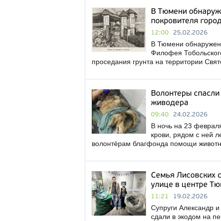
В Тюмени обнаруж
покровителя горо
12:00
25.02.2026
В Тюмени обнаружено
Филофея Тобольского
проседания грунта на территории Свя
Волонтеры спасли 
живодера
09:40
24.02.2026
В ночь на 23 феврал
крови, рядом с ней 
волонтёрам благфонда помощи живот
Семья Лисовских с
улице в центре Т
11:21
19.02.2026
Супруги Александр и
сдали в экодом на п