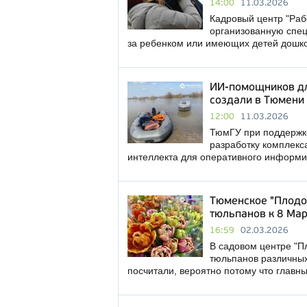
14:00
11.03.2026
Кадровый центр "Раб
организованную спец
за ребенком или имеющих детей дошко
ИИ-помощников дл
создали в Тюмени
12:00
11.03.2026
ТюмГУ при поддержк
разработку комплекс
интеллекта для оперативного информи
Тюменское "Плодов
тюльпанов к 8 Ма
16:59
02.03.2026
В садовом центре "П
тюльпанов различных 
посчитали, вероятно потому что главн