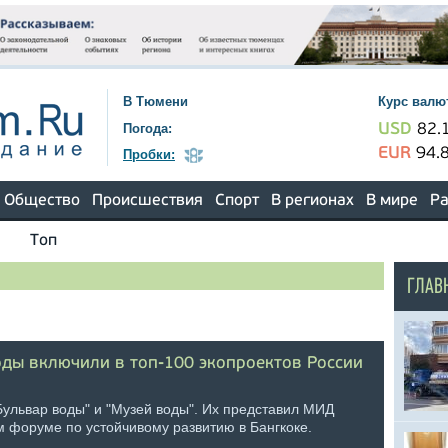
В Тюмени
Курс валю
Погода:
USD
82.
EUR
94.
Пробки:
Общество
Происшествия
Спорт
В регионах
В мире
Ра
Топ
ГЛАВ
оды включили в топ-100 экопроектов России
ульвар воды" и "Музей воды". Их представил МИД
м форуме по устойчивому развитию в Бангкоке.