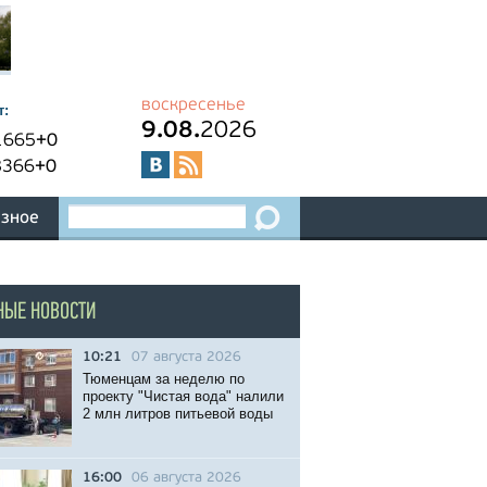
воскресенье
т:
9.08.
2026
1665
+0
8366
+0
зное
НЫЕ НОВОСТИ
10:21
07 августа 2026
Тюменцам за неделю по
проекту "Чистая вода" налили
2 млн литров питьевой воды
16:00
06 августа 2026