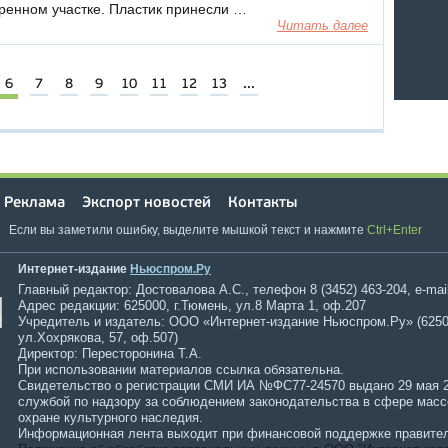
ренном участке. Пластик принесли …
Читать далее
6
7
8
9
10
11
12
13
...
Реклама
Экспорт новостей
Контакты
Если вы заметили ошибку, выделите мышкой текст и нажмите
Ctrl+Enter
Интернет-издание
Ньюспром.Ру
Главный редактор: Достовалова А.С., телефон 8 (3452) 463-204, e-mai
Адрес редакции: 625000, г.Тюмень, ул.8 Марта 1, оф.207
Учредитель и издатель: ООО «Интернет-издание Ньюспром.Ру» (6250
ул.Хохрякова, 57, оф.507)
Директор: Пересторонина Т.А.
При использовании материалов ссылка обязательна.
Свидетельство о регистрации СМИ ИА №ФС77-24570 выдано 29 мая 
службой по надзору за соблюдением законодательства в сфере мас
охране культурного наследия.
Информационная лента выходит при финансовой поддержке правител