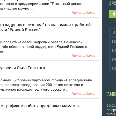
АРХ
жегодно в преддверии акции "Тотальный диктант".
на участие можно …
Читать далее
го кадрового резерва" познакомили с работой
ы и "Единой России"
3
1
ми проекта «Боевой кадровый резерв Тюменской
табе общественной поддержки «Единой России» в
1
ая …
Читать далее
2
укописи Льва Толстого
3
ральным цифровым партнером фонда «Наследие Льва
о» в рамках празднования 200-летия писателя и
ультурное наследия великого русского …
Читать далее
САМО
ым графиком работы предложат мамам в
10:21
по пр
питье