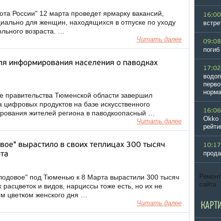
ота России" 12 марта проведет ярмарку вакансий,
16:00
иально для женщин, находящихся в отпуске по уходу
встре
льного возраста. …
Читать далее
09:08
погиб
я информирования населения о паводках
17:02
водоп
перво
норм
е правительства Тюменской области завершил
а цифровых продуктов на базе искусственного
16:06
рования жителей региона в паводкоопасный …
Okko 
Читать далее
рейти
ое" вырастило в своих теплицах 300 тысяч
10:17
прода
рта
Ремон
лодовое" под Тюменью к 8 Марта вырастили 300 тысяч
сайта
расцветок и видов, нарциссы тоже есть, но их не
ым цветком женского дня …
Читать далее
КАРТ