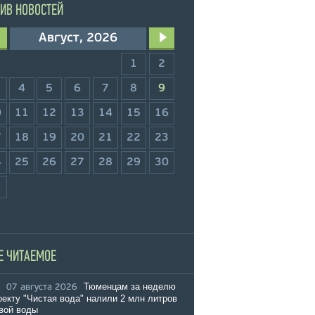
ИВ НОВОСТЕЙ
Август, 2026
1
2
4
5
6
7
8
9
0
11
12
13
14
15
16
7
18
19
20
21
22
23
4
25
26
27
28
29
30
1
Е ЧИТАЕМОЕ
Тюменцам за неделю
07 августа 2026
оекту "Чистая вода" налили 2 млн литров
вой воды