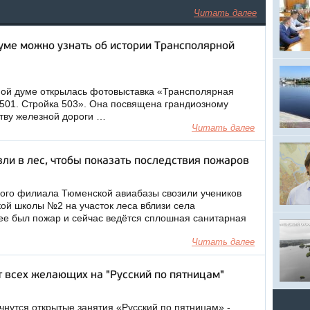
Читать далее
уме можно узнать об истории Трансполярной
ной думе открылась фотовыставка «Трансполярная
 501. Стройка 503». Она посвящена грандиозному
ству железной дороги …
Читать далее
ли в лес, чтобы показать последствия пожаров
ого филиала Тюменской авиабазы свозили учеников
кой школы №2 на участок леса вблизи села
нее был пожар и сейчас ведётся сплошная санитарная
Читать далее
 всех желающих на "Русский по пятницам"
чнутся открытые занятия «Русский по пятницам» -