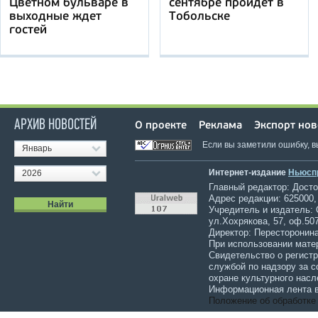
Цветном бульваре в
сентябре пройдет в
выходные ждет
Тобольске
гостей
АРХИВ НОВОСТЕЙ
О проекте
Реклама
Экспорт нов
Если вы заметили ошибку, 
Январь
Интернет-издание
Ньюсп
2026
Главный редактор: Достов
Адрес редакции: 625000,
Учредитель и издатель:
ул.Хохрякова, 57, оф.507
Директор: Пересторонина
При использовании мате
Свидетельство о регист
службой по надзору за 
охране культурного насл
Информационная лента в
Положение об обработке