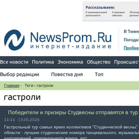
В Тюме
Погода:
Пробки
Все новости
Политика
Экономика
Общество
Происшес
Выбор редакции
Повестка дня
Топ
Главная
-
Теги
-
гастроли
гастроли
Победители и призеры Студвесны отправятся в ту
11:11
13.05.2026
Гастрольный тур самых ярких коллективов "Студенческой весны"
области - лучшие студенческие номера танцевального, музыкальн
направлений, оригинального жанра, арт …