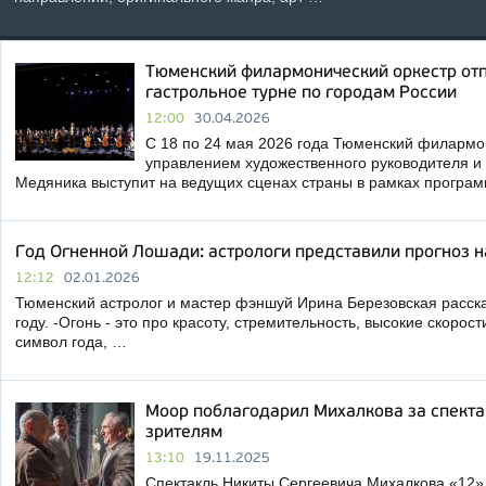
Тюменский филармонический оркестр от
гастрольное турне по городам России
12:00
30.04.2026
С 18 по 24 мая 2026 года Тюменский филармо
управлением художественного руководителя и
Медяника выступит на ведущих сценах страны в рамках програ
Год Огненной Лошади: астрологи представили прогноз н
12:12
02.01.2026
Тюменский астролог и мастер фэншуй Ирина Березовская расска
году. -Огонь - это про красоту, стремительность, высокие скорос
символ года, …
Моор поблагодарил Михалкова за спектак
зрителям
13:10
19.11.2025
Спектакль Никиты Сергеевича Михалкова «12»