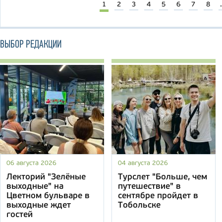
1
2
3
4
5
6
7
8
.
ВЫБОР РЕДАКЦИИ
06 августа 2026
04 августа 2026
Лекторий "Зелёные
Турслет "Больше, чем
выходные" на
путешествие" в
Цветном бульваре в
сентябре пройдет в
выходные ждет
Тобольске
гостей