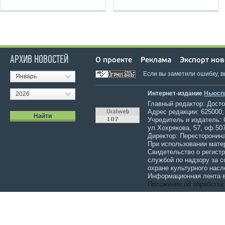
АРХИВ НОВОСТЕЙ
О проекте
Реклама
Экспорт нов
Если вы заметили ошибку, 
Январь
Интернет-издание
Ньюсп
2026
Главный редактор: Достов
Адрес редакции: 625000,
Учредитель и издатель:
ул.Хохрякова, 57, оф.507
Директор: Пересторонина
При использовании мате
Свидетельство о регист
службой по надзору за 
охране культурного насл
Информационная лента в
Положение об обработке