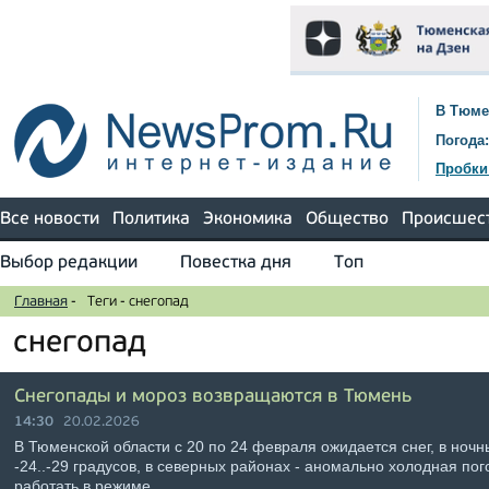
В Тюме
Погода:
Пробки
Все новости
Политика
Экономика
Общество
Происшес
Выбор редакции
Повестка дня
Топ
Главная
-
Теги
-
снегопад
снегопад
Снегопады и мороз возвращаются в Тюмень
14:30
20.02.2026
В Тюменской области с 20 по 24 февраля ожидается снег, в ноч
-24..-29 градусов, в северных районах - аномально холодная пог
работать в режиме …