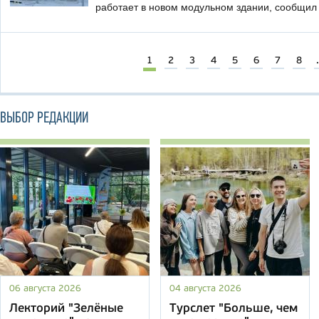
работает в новом модульном здании, сообщил
1
2
3
4
5
6
7
8
.
ВЫБОР РЕДАКЦИИ
06 августа 2026
04 августа 2026
Лекторий "Зелёные
Турслет "Больше, чем