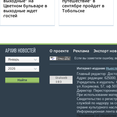
выходные" на
путешествие" в
Цветном бульваре в
сентябре пройдет в
выходные ждет
Тобольске
гостей
АРХИВ НОВОСТЕЙ
О проекте
Реклама
Экспорт нов
Если вы заметили ошибку, 
Январь
Интернет-издание
Ньюсп
2026
Главный редактор: Достов
Адрес редакции: 625000,
Учредитель и издатель:
ул.Хохрякова, 57, оф.507
Директор: Пересторонина
При использовании мате
Свидетельство о регист
службой по надзору за 
охране культурного насл
Информационная лента в
Положение об обработке