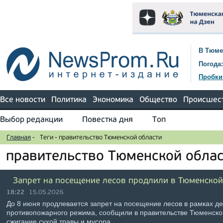
В Тюме
Погода:
Пробки
Все новости
Политика
Экономика
Общество
Происшес
Выбор редакции
Повестка дня
Топ
Главная
-
Теги
-
правительство Тюменской области
правительство Тюменской обла
Запрет на посещение лесов продлили в Тюменской
18:22
15.05.2026
До 8 июня продлевается запрет на посещение лесов в рамках д
противопожарного режима, сообщили в правительстве Тюменско
сжигание сухой травы и мусора, …