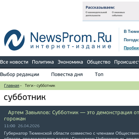
В Тюме
Погода:
Пробки
Все новости
Политика
Экономика
Общество
Происшес
Выбор редакции
Повестка дня
Топ
Главная
-
Теги
-
субботник
субботник
Артем Завьялов: Субботник — это демонстрация от
горожан
11:00
26.04.2026
Губернатор Тюменской области совместно с членами Обществе
области, председателем палаты Геннадием Чеботаревым, предс