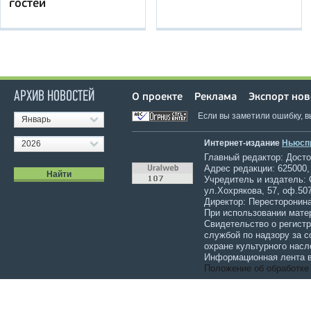
гостей
АРХИВ НОВОСТЕЙ
О проекте
Реклама
Экспорт нов
Если вы заметили ошибку, 
Январь
Интернет-издание
Ньюсп
2026
Главный редактор: Достов
Адрес редакции: 625000,
Учредитель и издатель:
ул.Хохрякова, 57, оф.507
Директор: Пересторонина
При использовании мате
Свидетельство о регист
службой по надзору за 
охране культурного насл
Информационная лента в
Положение об обработке