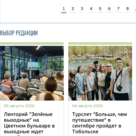
1
2
3
4
5
6
7
8
.
ВЫБОР РЕДАКЦИИ
06 августа 2026
04 августа 2026
Лекторий "Зелёные
Турслет "Больше, чем
выходные" на
путешествие" в
Цветном бульваре в
сентябре пройдет в
выходные ждет
Тобольске