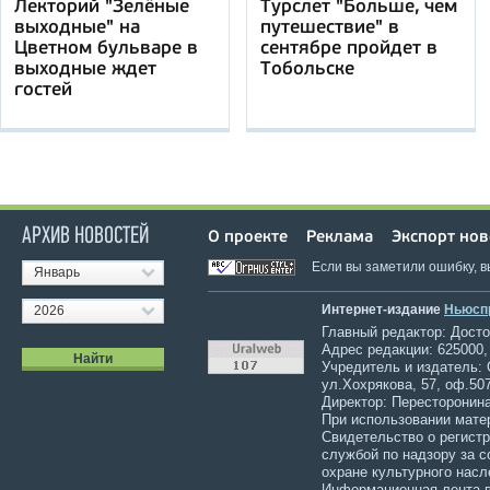
Лекторий "Зелёные
Турслет "Больше, чем
выходные" на
путешествие" в
Цветном бульваре в
сентябре пройдет в
выходные ждет
Тобольске
гостей
АРХИВ НОВОСТЕЙ
О проекте
Реклама
Экспорт нов
Если вы заметили ошибку, 
Январь
Интернет-издание
Ньюсп
2026
Главный редактор: Достов
Адрес редакции: 625000,
Учредитель и издатель:
ул.Хохрякова, 57, оф.507
Директор: Пересторонина
При использовании мате
Свидетельство о регист
службой по надзору за 
охране культурного насл
Информационная лента в