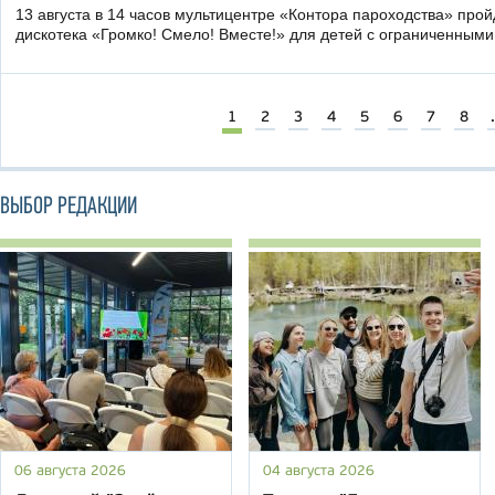
13 августа в 14 часов мультицентре «Контора пароходства» про
дискотека «Громко! Смело! Вместе!» для детей с ограниченным
1
2
3
4
5
6
7
8
.
ВЫБОР РЕДАКЦИИ
06 августа 2026
04 августа 2026