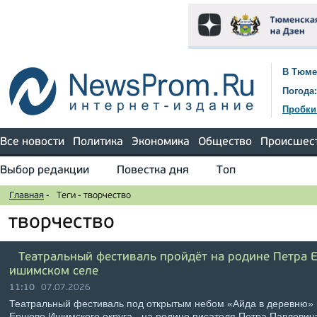
В Тюме
Погода:
Пробки
Все новости
Политика
Экономика
Общество
Происшес
Выбор редакции
Повестка дня
Топ
Главная
-
Теги
-
творчество
творчество
Театральный фестиваль пройдёт на родине Петра 
ишимском селе
11:10
07.07.2026
Театральный фестиваль под открытым небом «Айда в деревню» 
Ершово Ишимского округа - на родине писателя Петра Павлович