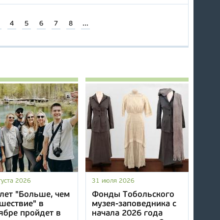
4
5
6
7
8
...
густа 2026
31 июля 2026
лет "Больше, чем
Фонды Тобольского
шествие" в
музея-заповедника с
ябре пройдет в
начала 2026 года