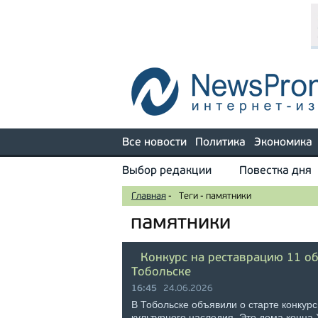
Все новости
Политика
Экономика
Выбор редакции
Повестка дня
Главная
-
Теги
-
памятники
памятники
Конкурс на реставрацию 11 о
Тобольске
16:45
24.06.2026
В Тобольске объявили о старте конкур
культурного наследия. Это дома конца X