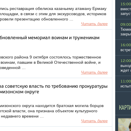
15:00
лись реставрация обелиска казачьему атаману Ермаку
вмест
лощадки, в связи с этим для экскурсоводов, историков
запус
провели презентацию обновленного …
Читать далее
09:00
Тюмен
закры
обновленный мемориал воинам и труженикам
16:00
встре
овского района 9 октября состоялось торжественное
12:00
воинам, павшим в Великой Отечественной войне, и
выход
роведенной …
ждет 
Читать далее
11:00
испыт
за советскую власть по требованию прокуратуры
рмизонском округе
мизонского округа находится братская могила борцов
КАРТ
тской власти, она признана объектом культурного
о недавнего времени …
Читать далее