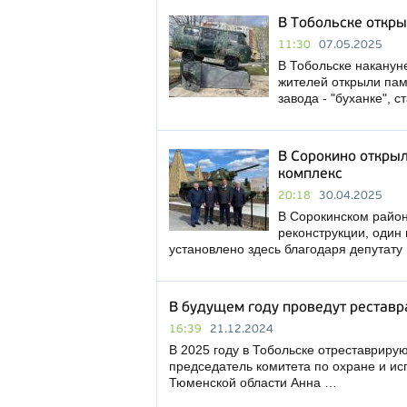
В Тобольске откры
11:30
07.05.2025
В Тобольске наканун
жителей открыли пам
завода - "буханке",
В Сорокино откры
комплекс
20:18
30.04.2025
В Сорокинском райо
реконструкции, один
установлено здесь благодаря депутат
В будущем году проведут реставр
16:39
21.12.2024
В 2025 году в Тобольске отреставриру
председатель комитета по охране и ис
Тюменской области Анна …