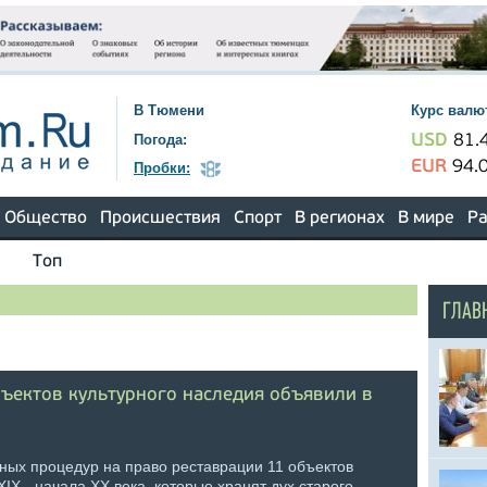
В Тюмени
Курс валю
Погода:
USD
81.
EUR
94.
Пробки:
Общество
Происшествия
Спорт
В регионах
В мире
Ра
Топ
ГЛАВ
бъектов культурного наследия объявили в
сных процедур на право реставрации 11 объектов
IX - начала XX века, которые хранят дух старого