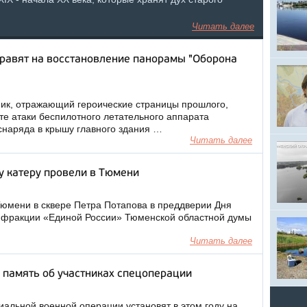
Читать далее
правят на восстановление панорамы "Оборона
ик, отражающий героические страницы прошлого,
те атаки беспилотного летательного аппарата
снаряда в крышу главного здания …
Читать далее
у катеру провели в Тюмени
Тюмени в сквере Петра Потапова в преддверии Дня
ы фракции «Единой России» Тюменской областной думы
Читать далее
в память об участниках спецоперации
иальной военной операции установят в этом году на