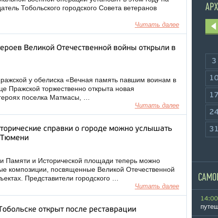
АРХ
атель Тобольского городского Совета ветеранов
Читать далее
героев Великой Отечественной войны открыли в
3
1
ражской у обелиска «Вечная память павшим воинам в
ице Пражской торжественно открыта новая
1
героях поселка Матмасы, …
Читать далее
2
сторические справки о городе можно услышать
3
 Тюмени
и Памяти и Исторической площади теперь можно
ые композиции, посвященные Великой Отечественной
САМО
ъектах. Представители городского …
Читать далее
14:00
путеш
Тобольске открыт после реставрации