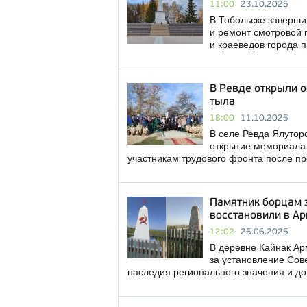
11:00
23.10.2025
В Тобольске заверши
и ремонт смотровой п
и краеведов города 
В Ревде открыли 
тыла
18:00
11.10.2025
В селе Ревда Ялутор
открытие мемориала 
участникам трудового фронта после п
Памятник борцам 
восстановили в А
12:02
25.06.2025
В деревне Кайнак Ар
за установление Сове
наследия регионального значения и д