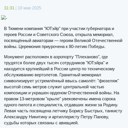
11:31
| 10 мая 2025
В Тюмени компания "ЮТэйр" при участии губернатора и
героев России и Советского Союза, открыла мемориал,
посвящённый авиаторам — героям Великой Отечественной
войны. Церемония приурочена к 80-летию Победы.
Монумент расположен в аэропорту "Плеханово", где
трудятся более двух тысяч сотрудников "ЮТэйра" и
находится крупнейший в России центр по техническому
обслуживанию вертолетов. Гранитный мемориал
символизирует устремлённый ввысь самолёт: "фюзеляж"
высотой семь метров служит центральной частью
композиции и украшен орденом Отечественной войны. На
правом 13-метровом "крыле" увековечены имена сорока
одного пилота и специалиста, отдавших жизни за Родину.
Левая часть посвящена летчику Борису Быстрых, танкисту
Александру Никитину и артиллеристу Петру Панову,
судьбы которых связаны с авиацией.