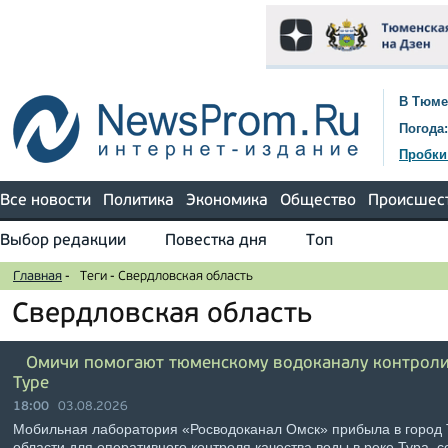
В Тюме
Погода:
Пробки
Все новости
Политика
Экономика
Общество
Происшес
Выбор редакции
Повестка дня
Топ
Главная
-
Теги
-
Свердловская область
Свердловская область
Омичи помогают тюменскому водоканалу контроли
Туре
18:00
03.08.2026
Мобильная лаборатория «Росводоканал Омск» прибыла в город 
области для оперативного контроля качества воды в реке Тура, 