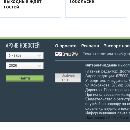
выходные ждет
Тобольске
гостей
АРХИВ НОВОСТЕЙ
О проекте
Реклама
Экспорт нов
Если вы заметили ошибку, 
Январь
Интернет-издание
Ньюсп
2026
Главный редактор: Достов
Адрес редакции: 625000,
Учредитель и издатель:
ул.Хохрякова, 57, оф.507
Директор: Пересторонина
При использовании мате
Свидетельство о регист
службой по надзору за 
охране культурного насл
Информационная лента в
Положение об обработке