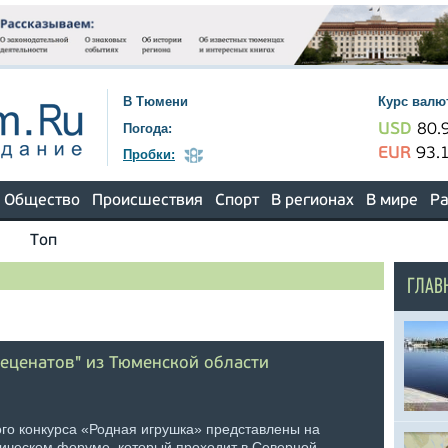
В Тюмени
Курс валю
Погода:
USD
80.
EUR
93.
Пробки:
Общество
Происшествия
Спорт
В регионах
В мире
Ра
Топ
ГЛАВ
меценатов" из Тюменской области
го конкурса «Родная игрушка» представлены на
ическом форуме, который проходит в Северной