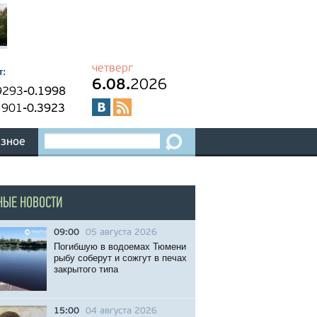
четверг
т:
6.08.
2026
9293
-0.1998
1901
-0.3923
зное
НЫЕ НОВОСТИ
09:00
05 августа 2026
Погибшую в водоемах Тюмени
рыбу соберут и сожгут в печах
закрытого типа
15:00
04 августа 2026