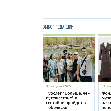
ВЫБОР РЕДАКЦИИ
04 августа 2026
31 ию
Турслет "Больше, чем
Фон
путешествие" в
музе
сентябре пройдет в
нача
Тобольске
попо