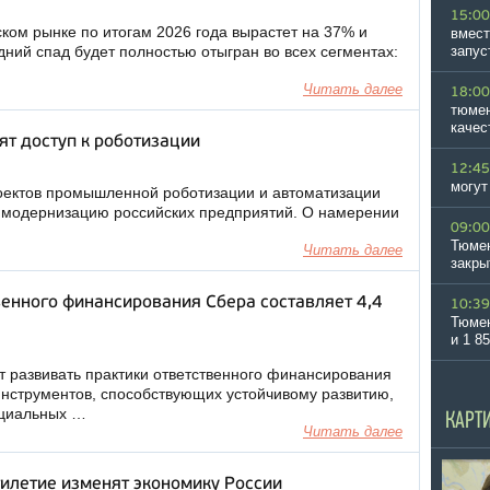
15:00
ком рынке по итогам 2026 года вырастет на 37% и
вмест
дний спад будет полностью отыгран во всех сегментах:
запус
Читать далее
18:00
тюмен
качес
ят доступ к роботизации
12:45
могут
оектов промышленной роботизации и автоматизации
ю модернизацию российских предприятий. О намерении
09:00
Тюмен
Читать далее
закры
енного финансирования Сбера составляет 4,4
10:39
Тюмен
и 1 8
 развивать практики ответственного финансирования
нструментов, способствующих устойчивому развитию,
оциальных …
КАРТ
Читать далее
илетие изменят экономику России