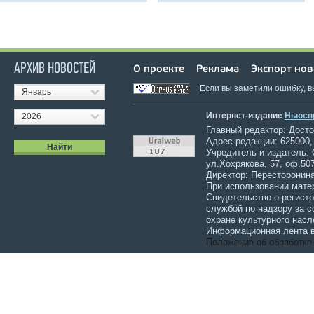
АРХИВ НОВОСТЕЙ
О проекте
Реклама
Экспорт нов
Если вы заметили ошибку, 
Январь
Интернет-издание
Ньюсп
2026
Главный редактор: Достов
Адрес редакции: 625000,
Учредитель и издатель:
ул.Хохрякова, 57, оф.507
Директор: Пересторонина
При использовании мате
Свидетельство о регист
службой по надзору за 
охране культурного насл
Информационная лента в
Положение об обработке