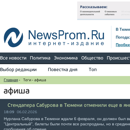
В Тюме
Погода:
Пробки
Все новости
Политика
Экономика
Общество
Происшес
Выбор редакции
Повестка дня
Топ
Главная
-
Теги
-
афиша
афиша
Стендапера Сабурова в Тюмени отменили еще в ян
18:09
06.02.2026
Нурлана Сабурова в Тюмени ждали 6 февраля, он должен был вы
"Центральный", билеты были почти все распроданы, но в среди
сообщения об отмене …