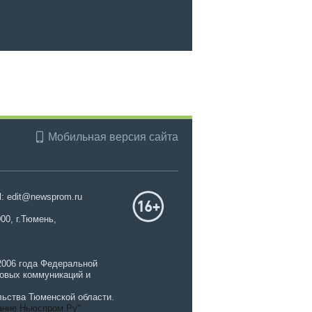
Мобильная версия сайта
l: edit@newsprom.ru
00, г.Тюмень,
2006 года Федеральной
совых коммуникаций и
ьства Тюменской области.
ание Ньюспром.Ру"