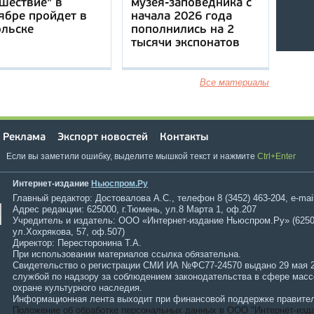
шествие" в
музея-заповедника с
ябре пройдет в
начала 2026 года
ольске
пополнились на 2
тысячи экспонатов
Все материалы
Реклама
Экспорт новостей
Контакты
Если вы заметили ошибку, выделите мышкой текст и нажмите
Ctrl+Enter
Интернет-издание
Ньюспром.Ру
Главный редактор: Достовалова А.С., телефон 8 (3452) 463-204, e-mai
Адрес редакции: 625000, г.Тюмень, ул.8 Марта 1, оф.207
Учредитель и издатель: ООО «Интернет-издание Ньюспром.Ру» (6250
ул.Хохрякова, 57, оф.507)
Директор: Пересторонина Т.А.
При использовании материалов ссылка обязательна.
Свидетельство о регистрации СМИ ИА №ФС77-24570 выдано 29 мая 
службой по надзору за соблюдением законодательства в сфере мас
охране культурного наследия.
Информационная лента выходит при финансовой поддержке правител
Положение об обработке персональных данных в ООО "Интернет-изд