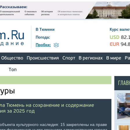
В Тюмени
Курс валю
Погода:
USD
82.
EUR
94.
Пробки:
Общество
Происшествия
Спорт
В регионах
В мире
Ра
Топ
ГЛАВ
туры
ла Тюмень на сохранение и содержание
ия за 2025 год
объекта культурного наследия: 15 закреплены на праве
выми функциональными органами администрации города