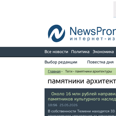
Все новости
Политика
Экономика
Выбор редакции
Повестка дня
Главная
-
Теги
-
памятники архитектуры
памятники архитек
Около 16 млн рублей направи
памятников культурного наслед
10:56
25.05.2026
В собственности Тюмени находятся 33 
оперативного управления за отрасле