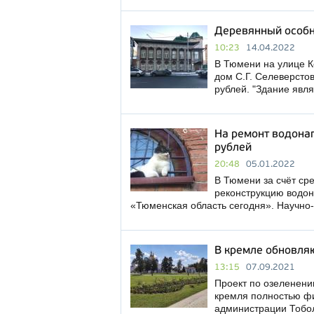
Деревянный особн
10:23
14.04.2022
В Тюмени на улице К
дом С.Г. Селеверстов
рублей. "Здание явл
На ремонт водона
рублей
20:48
05.01.2022
В Тюмени за счёт ср
реконструкцию водо
«Тюменская область сегодня». Научно
В кремле обновля
13:15
07.09.2021
Проект по озеленени
кремля полностью ф
администрации Тоболь