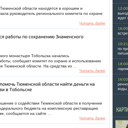
 Тюменской области находятся в хорошем и
12:00
зала руководитель регионального комитета по охране
выход
ждет 
Читать далее
16:00
встре
ся работы по сохранению Знаменского
10:21
по пр
питье
кого монастыря Тобольска начались
боты, сообщает комитет по охране и использованию
18:00
ия Тюменской области. На средства из …
паром
Читать далее
16:03
речно
помочь Тюменской области найти деньги на
воды,
ви в Тобольске
шение о содействии Тюменской области в получении
федерального бюджета на комплексную реставрацию
КАРТ
ке, сообщается на сайте …
Читать далее