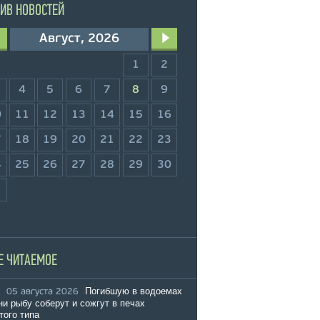
ИВ НОВОСТЕЙ
Август, 2026
1
2
4
5
6
7
8
9
0
11
12
13
14
15
16
7
18
19
20
21
22
23
4
25
26
27
28
29
30
1
Е ЧИТАЕМОЕ
Погибшую в водоемах
05 августа 2026
и рыбу соберут и сожгут в печах
того типа