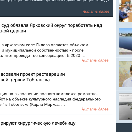
Читать далее
 суд обязала Ярковский округ поработать над
ской церкви
 в ярковском селе Гилево является объектом
я и муниципальной собственностью - после
алитет проведет ее консервацию. В 2020 …
Читать далее
ласовали проект реставрации
кой церкви Тобольска
ция на выполнение полного комплекса ремонтно-
от на объекте культурного наследия федерального
я" в Тобольске (Карла Маркса, …
Читать далее
врируют хирургическую лечебницу