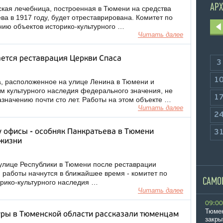
АРХ
ская лечебница, построенная в Тюмени на средства
ва в 1917 году, будет отреставрирована. Комитет по
нию объектов историко-культурного …
Читать далее
ется реставрация Церкви Спаса
3
1
, расположенное на улице Ленина в Тюмени и
 культурного наследия федерального значения, не
1
азначению почти сто лет. Работы на этом объекте …
Читать далее
2
у офисы - особняк Панкратьева в Тюмени
3
 жизни
улице Республики в Тюмени после реставрации
, работы начнутся в ближайшее время - комитет по
САМО
орико-культурного наследия …
Читать далее
09:00
Тюмен
уры в Тюменской области рассказали тюменцам
закры