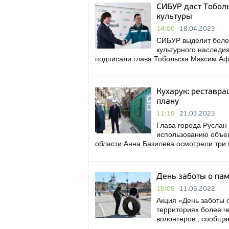
СИБУР даст Тоболь
культуры
14:00
18.04.2023
СИБУР выделит более
культурного наследия
подписали глава Тобольска Максим А
Кухарук: реставра
плану
11:15
21.03.2023
Глава города Руслан
использованию объек
области Анна Базилева осмотрели три
День заботы о пам
15:05
11.05.2022
Акция «День заботы 
территориях более ч
волонтеров., сообща