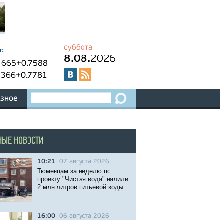
суббота
т:
8.08.
2026
1665
+0.7588
8366
+0.7781
зное
НЫЕ НОВОСТИ
10:21
07 августа 2026
Тюменцам за неделю по
проекту "Чистая вода" налили
2 млн литров питьевой воды
16:00
06 августа 2026