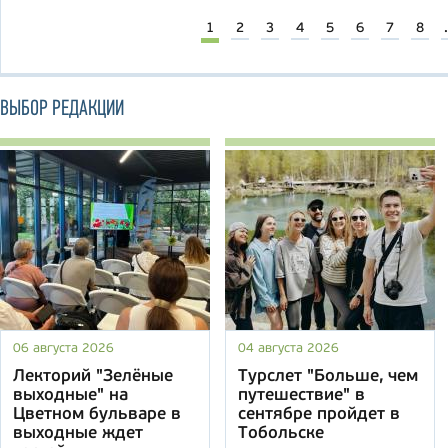
1
2
3
4
5
6
7
8
.
ВЫБОР РЕДАКЦИИ
06 августа 2026
04 августа 2026
Лекторий "Зелёные
Турслет "Больше, чем
выходные" на
путешествие" в
Цветном бульваре в
сентябре пройдет в
выходные ждет
Тобольске