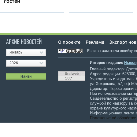
гостей
АРХИВ НОВОСТЕЙ
О проекте
Реклама
Экспорт нов
Если вы заметили ошибку, 
Январь
Интернет-издание
Ньюсп
2026
Главный редактор: Достов
Адрес редакции: 625000,
Учредитель и издатель:
ул.Хохрякова, 57, оф.507
Директор: Пересторонина
При использовании мате
Свидетельство о регист
службой по надзору за 
охране культурного насл
Информационная лента в
Положение об обработке