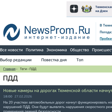
В Тюме
Погода:
Пробки
Все новости
Политика
Экономика
Общество
Происшес
Выбор редакции
Повестка дня
Топ
Главная
-
Теги
-
ПДД
ПДД
Новые камеры на дорогах Тюменской области начнут
18:00
27.02.2026
На 20 участках автомобильных дорог начнут функционировать н
нарушений ПДД. Они будут выявлять нарушения скоростного ре
применения ремней безопасности, …