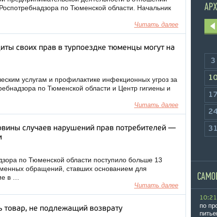
АРХ
 Роспотребнадзора по Тюменской области. Начальник
Читать далее
иты своих прав в турпоездке тюменцы могут на
3
1
еским услугам и профилактике инфекционных угроз за
ребнадзора по Тюменской области и Центр гигиены и
1
Читать далее
2
овины случаев нарушений прав потребителей —
3
и
адзора по Тюменской области поступило больше 13
ьменных обращений, ставших основанием для
САМО
ие в …
Читать далее
10:21
по пр
ь товар, не подлежащий возврату
питье