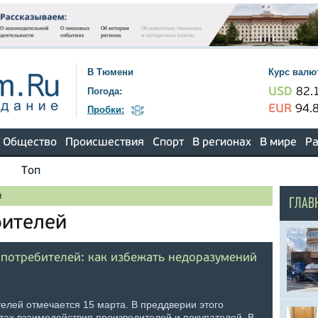
В Тюмени
Курс валю
Погода:
USD
82.
EUR
94.
Пробки:
Общество
Происшествия
Спорт
В регионах
В мире
Ра
Топ
й
ГЛАВ
бителей
потребителей: как избежать недоразумений
елей отмечается 15 марта. В преддверии этого
тах взаимодействия производителей и покупателей. В