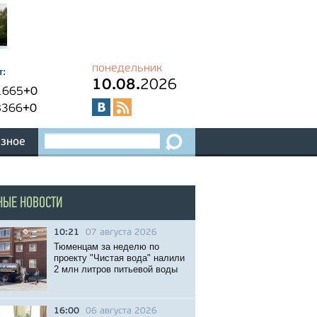
понедельник
т:
10.08.
2026
1665
+0
8366
+0
зное
НЫЕ НОВОСТИ
10:21
07 августа 2026
Тюменцам за неделю по
проекту "Чистая вода" налили
2 млн литров питьевой воды
16:00
06 августа 2026