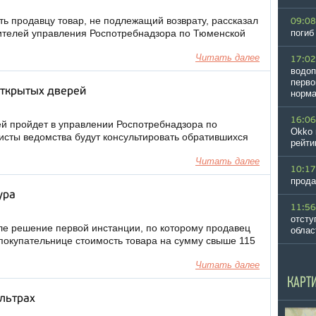
ть продавцу товар, не подлежащий возврату, рассказал
09:08
ителей управления Роспотребнадзора по Тюменской
погиб
Читать далее
17:02
водоп
перво
открытых дверей
норм
16:06
ей пройдет в управлении Роспотребнадзора по
Okko 
исты ведомства будут консультировать обратившихся
рейти
Читать далее
10:17
прода
ура
11:56
отсту
ле решение первой инстанции, по которому продавец
облас
 покупательнице стоимость товара на сумму свыше 115
Читать далее
КАРТ
льтрах