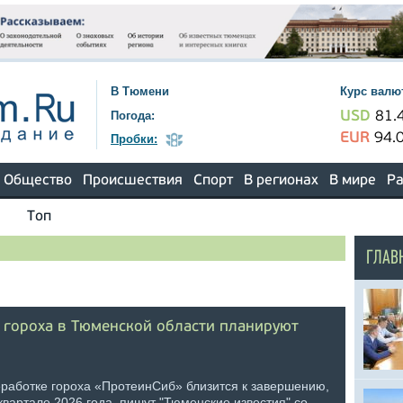
В Тюмени
Курс валю
Погода:
USD
81.
EUR
94.
Пробки:
Общество
Происшествия
Спорт
В регионах
В мире
Ра
Топ
ГЛАВ
 гороха в Тюменской области планируют
еработке гороха «ПротеинСиб» близится к завершению,
 квартале 2026 года, пишут "Тюменские известия" со