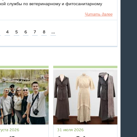
ной службы по ветеринарному и фитосанитарному
Читать далее
4
5
6
7
8
...
густа 2026
31 июля 2026