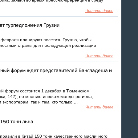
фрика, заявил во время пресс-конференции в среду
Читать далее
ат турпедложения Грузии
 февраля планируют посетить Грузию, чтобы
жностями страны для последующей реализации
Читать далее
тный форум ждет представителей Бангладеша и
й форум состоится 1 декабря в Тюменском
ики, 142), по мнению инвесткоманды региона,
экспортерам, так и тем, кто только …
Читать далее
150 тонн льна
правили в Китай 150 тонн качественного масличного