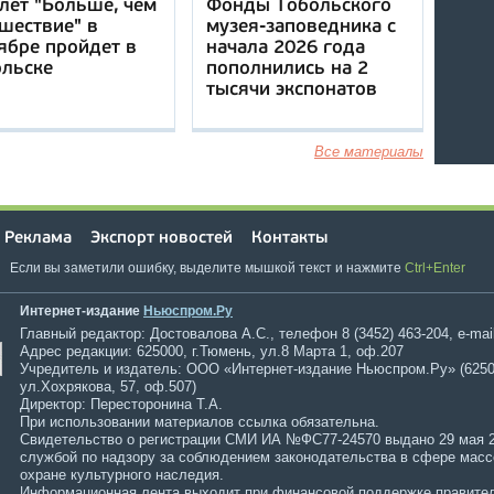
лет "Больше, чем
Фонды Тобольского
шествие" в
музея-заповедника с
ябре пройдет в
начала 2026 года
ольске
пополнились на 2
тысячи экспонатов
Все материалы
Реклама
Экспорт новостей
Контакты
Если вы заметили ошибку, выделите мышкой текст и нажмите
Ctrl+Enter
Интернет-издание
Ньюспром.Ру
Главный редактор: Достовалова А.С., телефон 8 (3452) 463-204, e-mai
Адрес редакции: 625000, г.Тюмень, ул.8 Марта 1, оф.207
Учредитель и издатель: ООО «Интернет-издание Ньюспром.Ру» (6250
ул.Хохрякова, 57, оф.507)
Директор: Пересторонина Т.А.
При использовании материалов ссылка обязательна.
Свидетельство о регистрации СМИ ИА №ФС77-24570 выдано 29 мая 
службой по надзору за соблюдением законодательства в сфере мас
охране культурного наследия.
Информационная лента выходит при финансовой поддержке правител