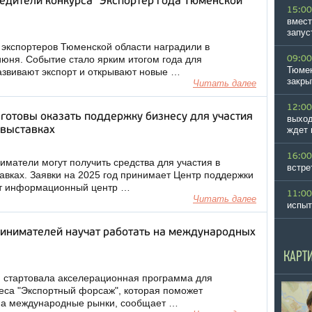
едители конкурса "Экспортер года Тюменской
15:00
вмест
запус
экспортеров Тюменской области наградили в
июня. Событие стало ярким итогом года для
09:00
Тюмен
азвивают экспорт и открывают новые …
закры
Читать далее
12:00
готовы оказать поддержку бизнесу для участия
выход
выставках
ждет 
16:00
матели могут получить средства для участия в
встре
вках. Заявки на 2025 год принимает Центр поддержки
ет информационный центр …
11:00
Читать далее
испыт
инимателей научат работать на международных
КАРТ
 стартовала акселерационная программа для
еса "Экспортный форсаж", которая поможет
на международные рынки, сообщает …