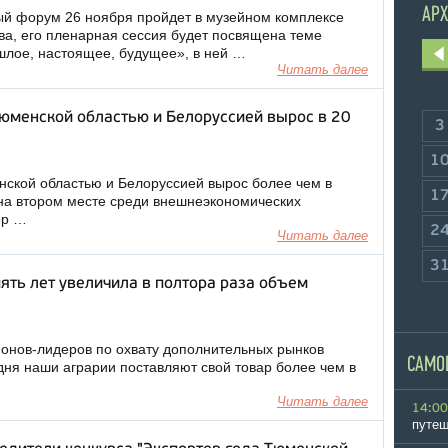
АРХ
ый форум 26 ноября пройдет в музейном комплексе
а, его пленарная сессия будет посвящена теме
лое, настоящее, будущее», в ней …
Читать далее
Тюменской областью и Белоруссией вырос в 20
3
1
нской областью и Белоруссией вырос более чем в
1
 на втором месте среди внешнеэкономических
ор …
2
Читать далее
3
ять лет увеличила в полтора раза объем
ионов-лидеров по охвату дополнительных рынков
САМО
дня наши аграрии поставляют свой товар более чем в
Читать далее
14:00
путеш