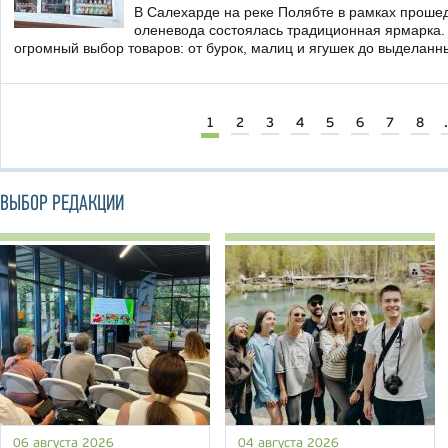
В Салехарде на реке Полябте в рамках прошед
оленевода состоялась традиционная ярмарка.
огромный выбор товаров: от бурок, малиц и ягушек до выделан
1
2
3
4
5
6
7
8
.
ВЫБОР РЕДАКЦИИ
06 августа 2026
04 августа 2026