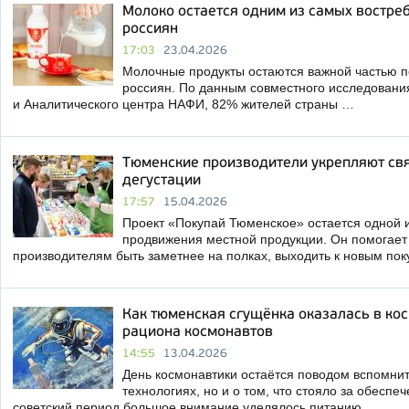
Молоко остается одним из самых востре
россиян
17:03
23.04.2026
Молочные продукты остаются важной частью п
россиян. По данным совместного исследовани
и Аналитического центра НАФИ, 82% жителей страны …
Тюменские производители укрепляют свя
дегустации
17:57
15.04.2026
Проект «Покупай Тюменское» остается одной 
продвижения местной продукции. Он помогае
производителям быть заметнее на полках, выходить к новым по
Как тюменская сгущёнка оказалась в кос
рациона космонавтов
14:55
13.04.2026
День космонавтики остаётся поводом вспомнить
технологиях, но и о том, что стояло за обеспе
советский период большое внимание уделялось питанию …