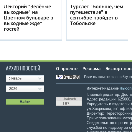
Лекторий "Зелёные
Турслет "Больше, чем
выходные" на
путешествие" в
Цветном бульваре в
сентябре пройдет в
выходные ждет
Тобольске
гостей
АРХИВ НОВОСТЕЙ
О проекте
Реклама
Экспорт нов
Если вы заметили ошибку, 
Январь
Интернет-издание
Ньюсп
2026
Главный редактор: Достов
Адрес редакции: 625000,
Учредитель и издатель:
ул.Хохрякова, 57, оф.507
Директор: Пересторонина
При использовании мате
Свидетельство о регист
службой по надзору за 