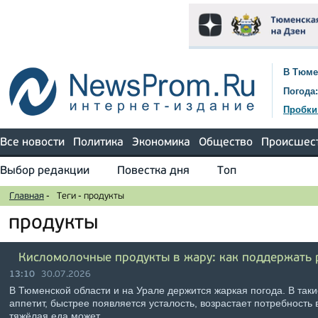
В Тюме
Погода:
Пробки
Все новости
Политика
Экономика
Общество
Происшес
Выбор редакции
Повестка дня
Топ
Главная
-
Теги
-
продукты
продукты
Кисломолочные продукты в жару: как поддержать 
13:10
30.07.2026
В Тюменской области и на Урале держится жаркая погода. В таки
аппетит, быстрее появляется усталость, возрастает потребность 
тяжёлая еда может …