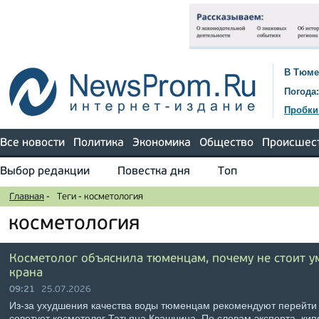
В Тюме
Погода:
Пробки
Все новости
Политика
Экономика
Общество
Происшес
Выбор редакции
Повестка дня
Топ
Главная
-
Теги
-
косметология
косметология
Косметолог объяснила тюменцам, почему не стоит у
крана
09:21
25.07.2026
Из-за ухудшения качества воды тюменцам рекомендуют перейти
советует косметолог Татьяна Квашнина. По словам эксперта, ки