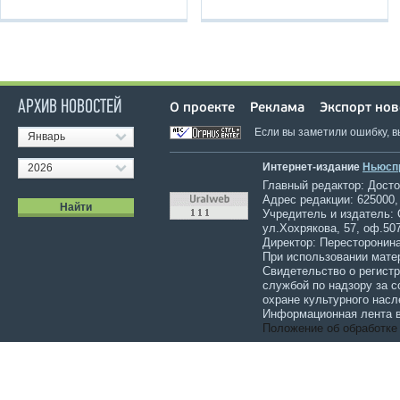
АРХИВ НОВОСТЕЙ
О проекте
Реклама
Экспорт нов
Если вы заметили ошибку, 
Январь
Интернет-издание
Ньюсп
2026
Главный редактор: Достов
Адрес редакции: 625000,
Учредитель и издатель:
ул.Хохрякова, 57, оф.507
Директор: Пересторонина
При использовании мате
Свидетельство о регист
службой по надзору за 
охране культурного насл
Информационная лента в
Положение об обработке