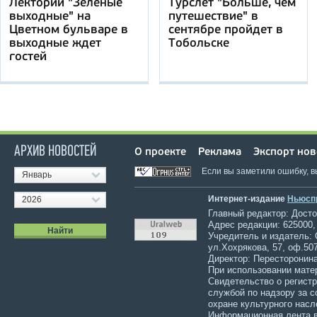
Лекторий "Зелёные
Турслет "Больше, чем
выходные" на
путешествие" в
Цветном бульваре в
сентябре пройдет в
выходные ждет
Тобольске
гостей
АРХИВ НОВОСТЕЙ
О проекте
Реклама
Экспорт нов
Если вы заметили ошибку, 
Январь
Интернет-издание
Ньюсп
2026
Главный редактор: Достов
Адрес редакции: 625000,
Учредитель и издатель:
ул.Хохрякова, 57, оф.507
Директор: Пересторонина
При использовании мате
Свидетельство о регист
службой по надзору за 
охране культурного насл
Информационная лента в