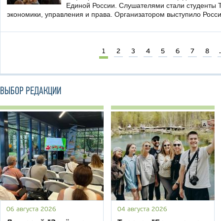
Единой России. Слушателями стали студенты 
экономики, управления и права. Организатором выступило Росс
1
2
3
4
5
6
7
8
.
ВЫБОР РЕДАКЦИИ
06 августа 2026
04 августа 2026