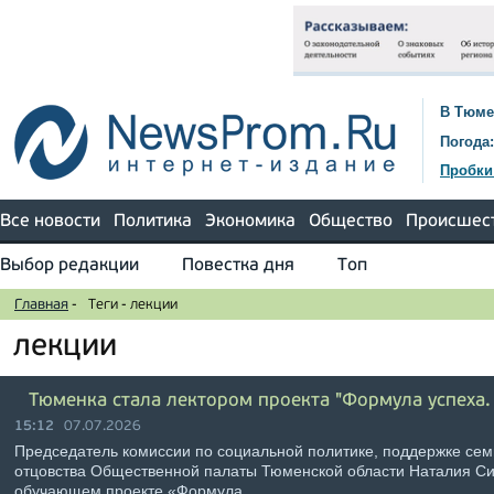
В Тюме
Погода:
Пробки
Все новости
Политика
Экономика
Общество
Происшес
Выбор редакции
Повестка дня
Топ
Главная
-
Теги
-
лекции
лекции
Тюменка стала лектором проекта "Формула успеха.
15:12
07.07.2026
Председатель комиссии по социальной политике, поддержке семь
отцовства Общественной палаты Тюменской области Наталия Си
обучающем проекте «Формула …