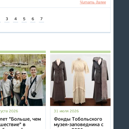
Читать далее
3
4
5
6
7
густа 2026
31 июля 2026
лет "Больше, чем
Фонды Тобольского
шествие" в
музея-заповедника с