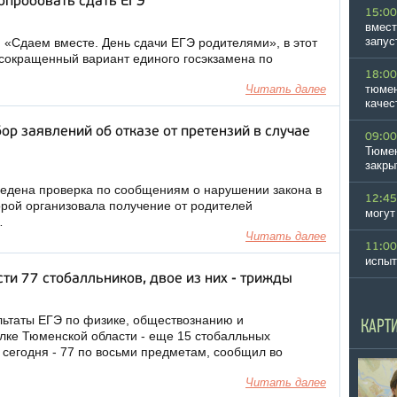
опробовать сдать ЕГЭ
15:00
вмест
запус
 «Сдаем вместе. День сдачи ЕГЭ родителями», в этот
 сокращенный вариант единого госэкзамена по
18:00
Читать далее
тюмен
качес
ор заявлений об отказе от претензий в случае
09:00
Тюмен
закры
едена проверка по сообщениям о нарушении закона в
12:45
орой организовала получение от родителей
могут
…
Читать далее
11:00
испыт
ти 77 стобалльников, двое из них - трижды
льтаты ЕГЭ по физике, обществознанию и
КАРТ
лке Тюменской области - еще 15 стобалльных
а сегодня - 77 по восьми предметам, сообщил во
Читать далее