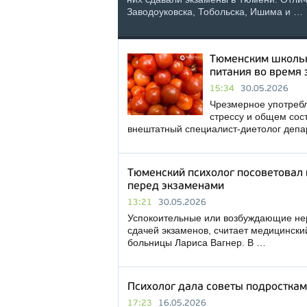
Заводоуковска, Тобольска, Ишима и …
Тюменским школьн
питания во время
15:34
30.05.2026
Чрезмерное употребл
стрессу и общем сос
внештатный специалист-диетолог деп
Тюменский психолог посоветовал 
перед экзаменами
13:21
30.05.2026
Успокоительные или возбуждающие нер
сдачей экзаменов, считает медицински
больницы Лариса Вагнер. В …
Психолог дала советы подросткам 
17:23
16.05.2026