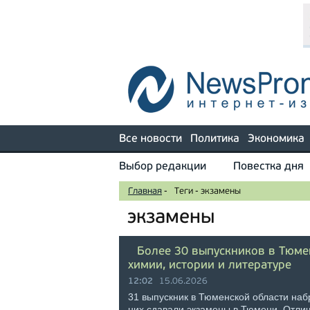
Все новости
Политика
Экономика
Выбор редакции
Повестка дня
Главная
-
Теги
-
экзамены
экзамены
Более 30 выпускников в Тюме
химии, истории и литературе
12:02
15.06.2026
31 выпускник в Тюменской области набр
них сдавали экзамены в Тюмени. Отлич