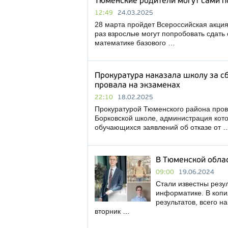
Тюменские родители могут сами п
12:49
24.03.2025
28 марта пройдет Всероссийская акция
раз взрослые могут попробовать сдать
математике базового …
Прокуратура наказала школу за сб
провала на экзаменах
22:10
18.02.2025
Прокуратурой Тюменского района пров
Борковской школе, администрация кот
обучающихся заявлений об отказе от 
В Тюменской облас
09:00
19.06.2024
Стали известны резу
информатике. В копи
результатов, всего н
вторник …