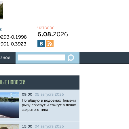
четверг
т:
6.08.
2026
9293
-0.1998
1901
-0.3923
зное
НЫЕ НОВОСТИ
09:00
05 августа 2026
Погибшую в водоемах Тюмени
рыбу соберут и сожгут в печах
закрытого типа
15:00
04 августа 2026