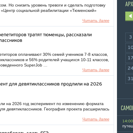
АРХ
ом. Но снизить уровень тревоги и сделать подготовку
 «Центр социальной реабилитации «Тюменский»
Читать далее
репетиторов тратят тюменцы, рассказали
3
лассников
1
етиторов оплачивают 30% семей учеников 7-8 классов,
1
иклассников и 56% родителей учащихся 10-11 классов,
роведенного SuperJob …
2
Читать далее
3
ент для девятиклассников продлили на 2026
ли на 2026 год эксперимент по изменению формата
САМО
для девятиклассников. География проекта расширилась
Читать далее
14:00
путеш