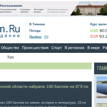
В Тюмени
Курс валю
Погода:
USD
80.
EUR
93.
Пробки:
Общество
Происшествия
Спорт
В регионах
В мире
Ра
Топ
ГЛАВ
нской области набрали 100 баллов на ЕГЭ по
ал 100 баллов по химии, истории и литературе, 23 из
ные знания показали также выпускники из