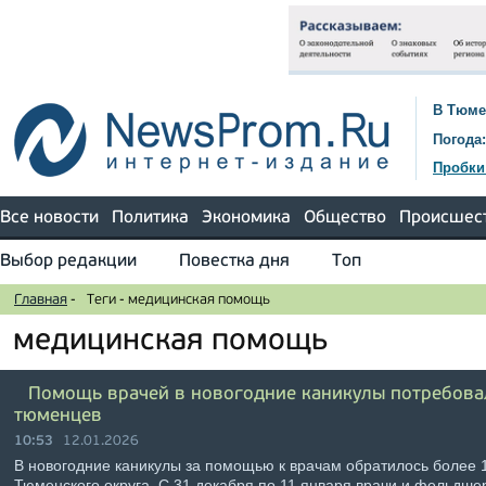
В Тюме
Погода:
Пробки
Все новости
Политика
Экономика
Общество
Происшес
Выбор редакции
Повестка дня
Топ
Главная
-
Теги
-
медицинская помощь
медицинская помощь
Помощь врачей в новогодние каникулы потребова
тюменцев
10:53
12.01.2026
В новогодние каникулы за помощью к врачам обратилось более 
Тюменского округа. С 31 декабря по 11 января врачи и фельдш