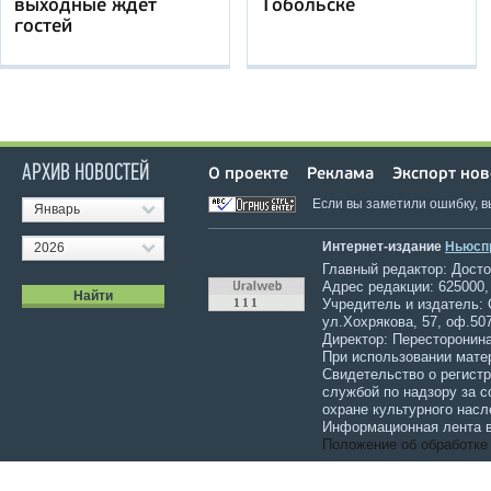
выходные ждет
Тобольске
гостей
АРХИВ НОВОСТЕЙ
О проекте
Реклама
Экспорт нов
Если вы заметили ошибку, 
Январь
Интернет-издание
Ньюсп
2026
Главный редактор: Достов
Адрес редакции: 625000,
Учредитель и издатель:
ул.Хохрякова, 57, оф.507
Директор: Пересторонина
При использовании мате
Свидетельство о регист
службой по надзору за 
охране культурного насл
Информационная лента в
Положение об обработке