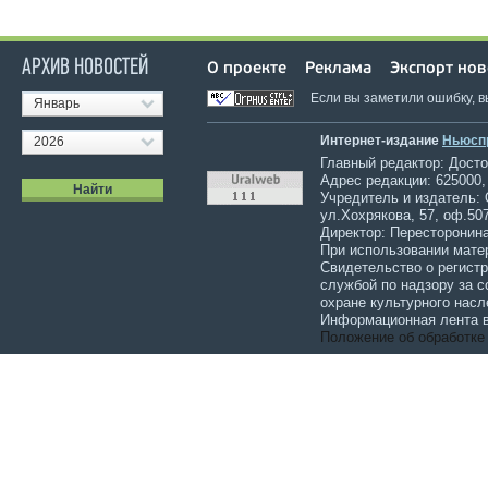
АРХИВ НОВОСТЕЙ
О проекте
Реклама
Экспорт нов
Если вы заметили ошибку, 
Январь
Интернет-издание
Ньюсп
2026
Главный редактор: Достов
Адрес редакции: 625000,
Учредитель и издатель:
ул.Хохрякова, 57, оф.507
Директор: Пересторонина
При использовании мате
Свидетельство о регист
службой по надзору за 
охране культурного насл
Информационная лента в
Положение об обработке