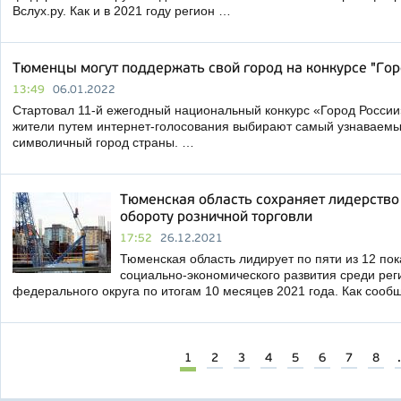
Вслух.ру. Как и в 2021 году регион …
Тюменцы могут поддержать свой город на конкурсе "Го
13:49
06.01.2022
Стартовал 11-й ежегодный национальный конкурс «Город России
жители путем интернет-голосования выбирают самый узнаваемы
символичный город страны. …
Тюменская область сохраняет лидерство
обороту розничной торговли
17:52
26.12.2021
Тюменская область лидирует по пяти из 12 пок
социально-экономического развития среди рег
федерального округа по итогам 10 месяцев 2021 года. Как сооб
1
2
3
4
5
6
7
8
.