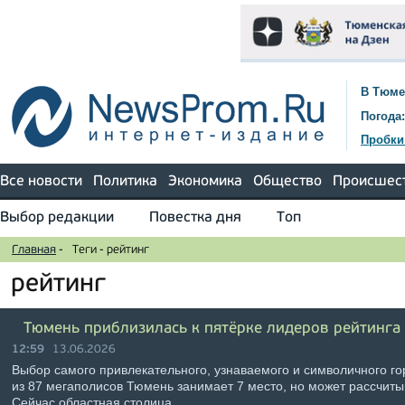
В Тюме
Погода:
Пробки
Все новости
Политика
Экономика
Общество
Происшес
Выбор редакции
Повестка дня
Топ
Главная
-
Теги
-
рейтинг
рейтинг
Тюмень приблизилась к пятёрке лидеров рейтинга 
12:59
13.06.2026
Выбор самого привлекательного, узнаваемого и символичного го
из 87 мегаполисов Тюмень занимает 7 место, но может рассчиты
Сейчас областная столица …