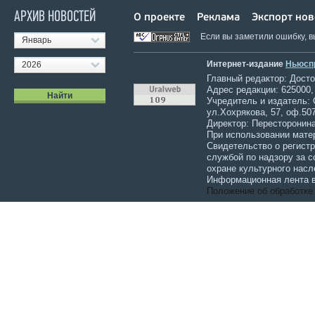
АРХИВ НОВОСТЕЙ
О проекте
Реклама
Экспорт нов
Если вы заметили ошибку, 
Январь
Интернет-издание
Ньюсп
2026
Главный редактор: Достов
Адрес редакции: 625000,
Учредитель и издатель:
ул.Хохрякова, 57, оф.507
Директор: Пересторонина
При использовании мате
Свидетельство о регист
службой по надзору за 
охране культурного насл
Информационная лента в
Положение об обработке