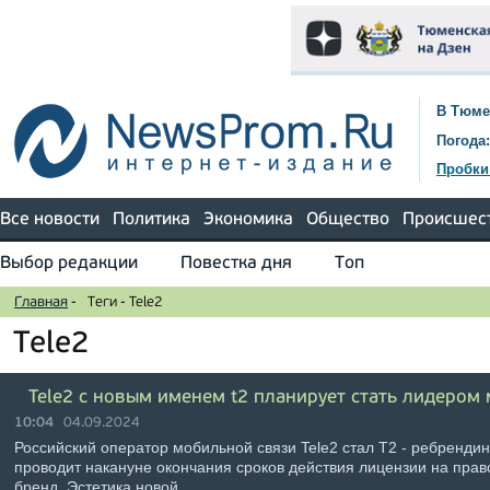
В Тюме
Погода:
Пробки
Все новости
Политика
Экономика
Общество
Происшес
Выбор редакции
Повестка дня
Топ
Главная
-
Теги
-
Tele2
Tele2
Tele2 с новым именем t2 планирует стать лидером
10:04
04.09.2024
Российский оператор мобильной связи Tele2 стал Т2 - ребренди
проводит накануне окончания сроков действия лицензии на прав
бренд. Эстетика новой …