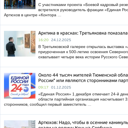
С участниками проекта «Боевой кадровый рез
встретился руководитель фракции «Единая Ро
Артюхов в центре «Контора …
Арктика в красках: Третьяковка показал
16:20
24.12.2025
В Третьяковской галерее открылась выставка «
приуроченная к 500-летию освоения Северного
охватывает четыре века истории Русского Сев
Около 44 тысяч жителей Тюменской облас
России" или являются сторонниками пар
09:17
01.12.2025
«Единая Россия» 1 декабря отмечает 24-й де
области партийная организация насчитывает 3
сторонников, сообщил первый заместитель …
Артюхов: Надо, чтобы в осенние каникул