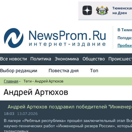
В Тюме
Погода:
Пробки
Все новости
Политика
Экономика
Общество
Происшес
Выбор редакции
Повестка дня
Топ
Главная
-
Теги
-
Андрей Артюхов
Андрей Артюхов
Андрей Артюхов поздравил победителей "Инженерн
18:03
13.07.2026
В лагере «Ребячья республика» прошёл заключительный этап Вс
научно-технических работ «Инженерный резерв России», который
талантливых …