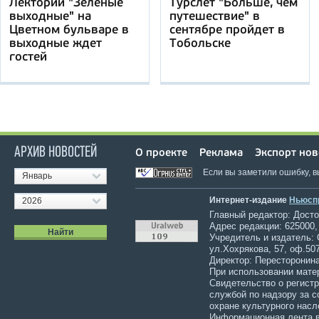
Лекторий "Зелёные
Турслет "Больше, чем
выходные" на
путешествие" в
Цветном бульваре в
сентябре пройдет в
выходные ждет
Тобольске
гостей
АРХИВ НОВОСТЕЙ
О проекте
Реклама
Экспорт нов
Если вы заметили ошибку, 
Январь
Интернет-издание
Ньюсп
2026
Главный редактор: Достов
Адрес редакции: 625000,
Учредитель и издатель:
ул.Хохрякова, 57, оф.507
Директор: Пересторонина
При использовании мате
Свидетельство о регист
службой по надзору за 
охране культурного насл
Информационная лента в