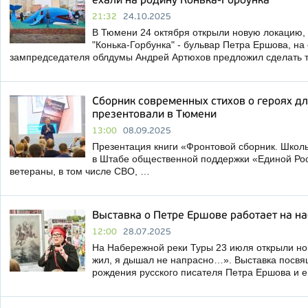
ехали на родину Конька-Горбунка
21:32
24.10.2025
В Тюмени 24 октября открыли новую локацию,
"Конька-Горбунка" - бульвар Петра Ершова, на
зампредседателя облдумы Андрей Артюхов предложил сделать т
Сборник современных стихов о героях д
презентовали в Тюмени
13:00
08.09.2025
Презентация книги «Фронтовой сборник. Школь
в Штабе общественной поддержки «Единой Рос
ветераны, в том числе СВО, …
Выставка о Петре Ершове работает на н
12:00
28.07.2025
На Набережной реки Туры 23 июля открыли н
жил, я дышал не напрасно…». Выставка посвя
рождения русского писателя Петра Ершова и 