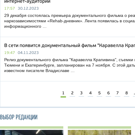
интернет-аудитории
17:57
30.12.2023
29 декабря состоялась премьера документального фильма о реа
наркозависимостями «Rehab-дневник». Лента появилась в соци
информационного …
В сети появится документальный фильм "Каравелла Кра
19:47
04.11.2023
Релиз документального фильма "Каравелла Крапивина", съемки 
Тюмени и Екатеринбурге, запланирован на 7 ноября. С этой дат
известном писателе Владиславе …
1
2
3
4
5
6
7
8
.
ВЫБОР РЕДАКЦИИ