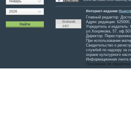
Январь
Интернет-издание
Ньюсп
2026
Главный редактор: Достов
Адрес редакции: 625000,
Учредитель и издатель:
ул.Хохрякова, 57, оф.507
Директор: Пересторонина
При использовании мате
Свидетельство о регист
службой по надзору за 
охране культурного насл
Информационная лента в
Положение об обработке