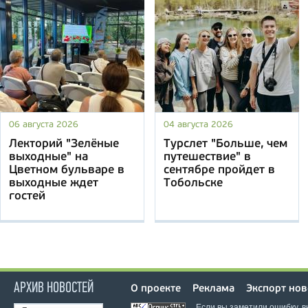
06 августа 2026
04 августа 2026
Лекторий "Зелёные
Турслет "Больше, чем
выходные" на
путешествие" в
Цветном бульваре в
сентябре пройдет в
выходные ждет
Тобольске
гостей
АРХИВ НОВОСТЕЙ
О проекте
Реклама
Экспорт нов
Если вы заметили ошибку, 