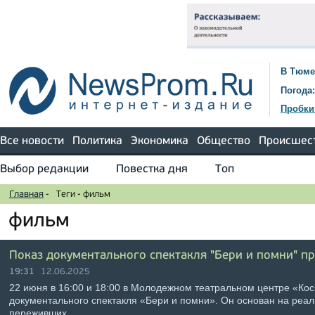
В Тюме
Погода:
Пробки
Все новости
Политика
Экономика
Общество
Происшес
Выбор редакции
Повестка дня
Топ
Главная
-
Теги
-
фильм
фильм
Показ документального спектакля "Бери и помни" п
19:31
12.06.2025
22 июня в 16:00 и 18:00 в Молодежном театральном центре «Кос
документального спектакля «Бери и помни». Он основан на реа
переживших …