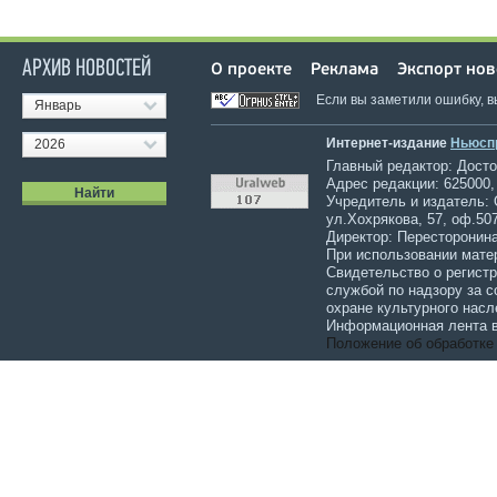
АРХИВ НОВОСТЕЙ
О проекте
Реклама
Экспорт нов
Если вы заметили ошибку, 
Январь
Интернет-издание
Ньюсп
2026
Главный редактор: Достов
Адрес редакции: 625000,
Учредитель и издатель:
ул.Хохрякова, 57, оф.507
Директор: Пересторонина
При использовании мате
Свидетельство о регист
службой по надзору за 
охране культурного насл
Информационная лента в
Положение об обработке