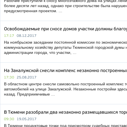
Рабочие приступили к сносу многоэтажного дома на улицах Лени
более десяти лет назад, однако при строительстве была наруше
предусмотренная проектом. …
Освобождаемые при сносе домов участки должны благо
17:17
08.12.2017
На ноябрьском заседании постоянной комиссии по экономическ
коммунальному хозяйству депутаты Тюменской городской думы
администрации города, что участки, …
На Закалужской снесли комплекс незаконно построенны
17:30
25.08.2017
В областном центре снесли самовольно построенный комплекс т
автомобилей на улице Закалужской. Незаконные постройки здесь
назад. Предприимчивые …
В Тюмени разобрали два незаконно размещавшихся тор
09:30
19.05.2017
В Тюмени продуктовые точки под присмотром судебных пристав