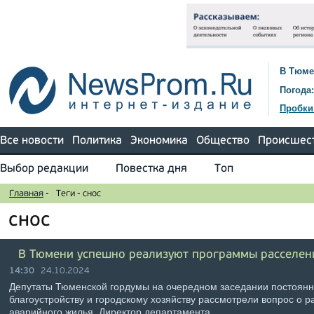
В Тюме
Погода:
Пробки
Все новости
Политика
Экономика
Общество
Происшес
Выбор редакции
Повестка дня
Топ
Главная
-
Теги
-
снос
снос
В Тюмени успешно реализуют программы расселен
14:30
24.10.2024
Депутаты Тюменской гордумы на очередном заседании постоянн
благоустройству и городскому хозяйству рассмотрели вопрос о р
аварийного жилья. Директор департамента …