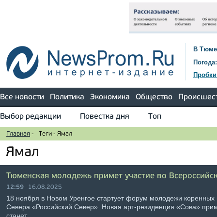
В Тюме
Погода:
Пробки
Все новости
Политика
Экономика
Общество
Происшес
Выбор редакции
Повестка дня
Топ
Главная
-
Теги
-
Ямал
Ямал
Тюменская молодежь примет участие во Всероссийс
12:59
16.08.2025
18 ноября в Новом Уренгое стартует форум молодежи коренных
Севера «Российский Север». Новая арт-резиденция «Сова» при
станет …