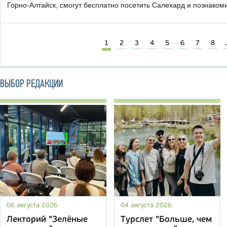
Горно-Алтайск, смогут бесплатно посетить Салехард и познаком
1
2
3
4
5
6
7
8
.
ВЫБОР РЕДАКЦИИ
06 августа 2026
04 августа 2026
Лекторий "Зелёные
Турслет "Больше, чем