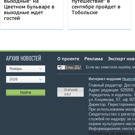
выходные" на
путешествие" в
Цветном бульваре в
сентябре пройдет в
выходные ждет
Тобольске
гостей
АРХИВ НОВОСТЕЙ
О проекте
Реклама
Экспорт нов
Если вы заметили ошибку, 
Январь
Интернет-издание
Ньюсп
2026
Главный редактор: Достов
Адрес редакции: 625000,
Учредитель и издатель:
ул.Хохрякова, 57, оф.507
Директор: Пересторонина
При использовании мате
Свидетельство о регист
службой по надзору за 
охране культурного насл
Информационная лента в
Положение об обработке