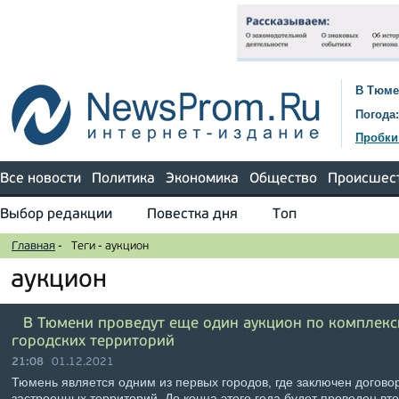
В Тюме
Погода:
Пробки
Все новости
Политика
Экономика
Общество
Происшес
Выбор редакции
Повестка дня
Топ
Главная
-
Теги
-
аукцион
аукцион
В Тюмени проведут еще один аукцион по комплек
городских территорий
21:08
01.12.2021
Тюмень является одним из первых городов, где заключен догово
застроенных территорий. До конца этого года будет проведен вт