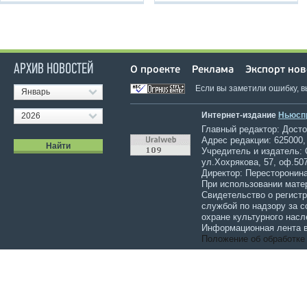
АРХИВ НОВОСТЕЙ
О проекте
Реклама
Экспорт нов
Если вы заметили ошибку, 
Январь
Интернет-издание
Ньюсп
2026
Главный редактор: Достов
Адрес редакции: 625000,
Учредитель и издатель:
ул.Хохрякова, 57, оф.507
Директор: Пересторонина
При использовании мате
Свидетельство о регист
службой по надзору за 
охране культурного насл
Информационная лента в
Положение об обработке