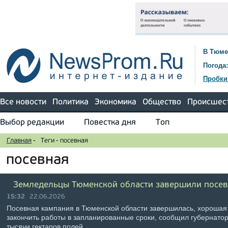
В Тюме
Погода:
Пробки
Все новости
Политика
Экономика
Общество
Происшес
Выбор редакции
Повестка дня
Топ
Главная
-
Теги
-
посевная
посевная
Земледельцы Тюменской области завершили посе
15:32
22.06.2026
Посевная кампания в Тюменской области завершилась, хорошая
закончить работы в запланированные сроки, сообщил губернато
тысячи гектаров полей …