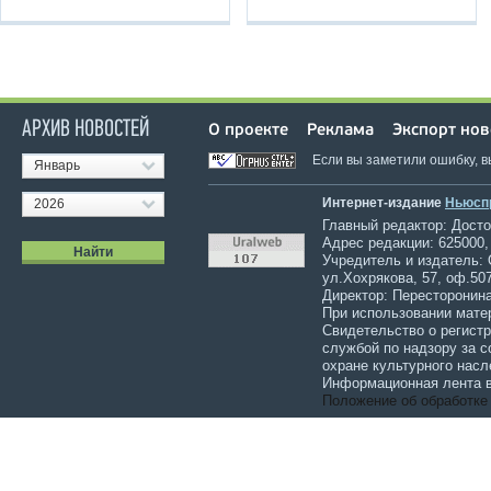
АРХИВ НОВОСТЕЙ
О проекте
Реклама
Экспорт нов
Если вы заметили ошибку, 
Январь
Интернет-издание
Ньюсп
2026
Главный редактор: Достов
Адрес редакции: 625000,
Учредитель и издатель:
ул.Хохрякова, 57, оф.507
Директор: Пересторонина
При использовании мате
Свидетельство о регист
службой по надзору за 
охране культурного насл
Информационная лента в
Положение об обработке