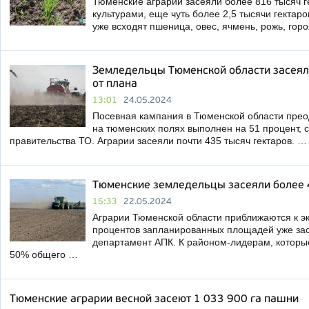
Тюменские аграрии засеяли более 816 тысяч 
культурами, еще чуть более 2,5 тысячи гектар
уже всходят пшеница, овес, ячмень, рожь, горо
Земледельцы Тюменской области засеял
от плана
13:01
24.05.2024
Посевная кампания в Тюменской области преод
на тюменских полях выполнен на 51 процент,
правительства ТО. Аграрии засеяли почти 435 тысяч гектаров. …
Тюменские земледельцы засеяли более 
15:33
22.05.2024
Аграрии Тюменской области приближаются к эк
процентов запланированных площадей уже за
департамент АПК. К районом-лидерам, которы
50% общего …
Тюменские аграрии весной засеют 1 033 900 га пашни