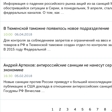
Информация о падении российского рынка акций из-за санкций
обострившейся ситуации в Сирии, в понедельник, 9 апреля, стал
федеральных каналов. О том, как …
В Тюменской таможне появилось новое подразделение
10:00
06.04.2018
Для контроля за соблюдением запретов и ограничений на ввоз 
товаров в РФ в Тюменской таможне создан отдел по контролю за
В 2015 году Федеральной …
Андрей Артюхов: антироссийские санкции не нанесут се
экономике
16:30
05.02.2018
Новые санкции против России приведут к большей консолидации
публикацию в США доклада в отношении антироссийских санкций
Госдумы РФ Вячеслав …
1
2
3
4
5
6
7
8
.