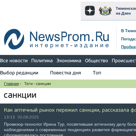
В Тюме
Погода:
Пробки
Все новости
Политика
Экономика
Общество
Происшес
Выбор редакции
Повестка дня
Топ
Главная
-
Теги
-
санкции
санкции
Как аптечный рынок пережил санкции, рассказала ф
13:13
02.08.2025
Провизор-технолог Ирина Тур, посвятившая аптечному делу боле
наблюдениями о современных тенденциях развития фармацевтич
сформировалась постоянная …