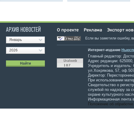
АРХИВ НОВОСТЕЙ
О проекте
Реклама
Экспорт нов
Если вы заметили ошибку, 
Январь
Интернет-издание
Ньюсп
2026
Главный редактор: Достов
Адрес редакции: 625000,
Учредитель и издатель:
ул.Хохрякова, 57, оф.507
Директор: Пересторонина
При использовании мате
Свидетельство о регист
службой по надзору за 
охране культурного насл
Информационная лента в
Положение об обработке