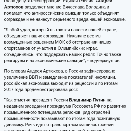
глава депутатской фракции "Единая Россия"
Андрей
Артюхов
разделяет мнение Вячеслава Володина и
полагает, что антироссийские санкции только объединят
сограждан и не нанесут серьезного вреда нашей экономике.
"Любой удар, который пытаются нанести нашей стране,
объединяет наших сограждан. Накануне все мы,
возмущенные решением МОК об отстранении наших
спортсменов от участия в Олимпийских играх,
объединились, что поддержать наших ребят. Точно также
реагируем и на экономические санкции", - подчеркнул он.
По словам Андрея Артюхова, в России зафиксировано
увеличение ВВП и замедление показателей инфляции,
российская экономика выходит из рецессии и по итогам
2017 года продемонстрировала рост.
"Как отметил президент России
Владимир Путин
на
недавнем заседании президиума Госсовета РФ по развитию
промышленного потенциала регионов, ряд отраслей
промышленности показывают по итогам года позитивную
динамику. Речь идет о транспортном машиностроении,
автопроме, фармацевтике, текстильной, пищевой,