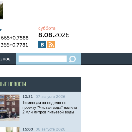
суббота
т:
8.08.
2026
1665
+0.7588
8366
+0.7781
зное
НЫЕ НОВОСТИ
10:21
07 августа 2026
Тюменцам за неделю по
проекту "Чистая вода" налили
2 млн литров питьевой воды
16:00
06 августа 2026