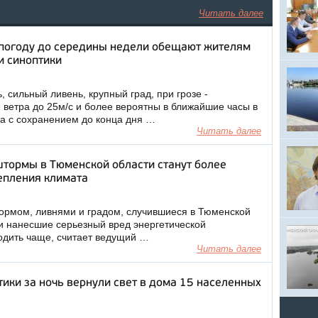
Читать далее
погоду до середины недели обещают жителям
и синоптики
 сильный ливень, крупный град, при грозе -
 ветра до 25м/с и более вероятны в ближайшие часы в
а с сохранением до конца дня …
Читать далее
штормы в Тюменской области станут более
епления климата
ормом, ливнями и градом, случившиеся в Тюменской
 и нанесшие серьезный вред энергетической
одить чаще, считает ведущий …
Читать далее
ики за ночь вернули свет в дома 15 населенных