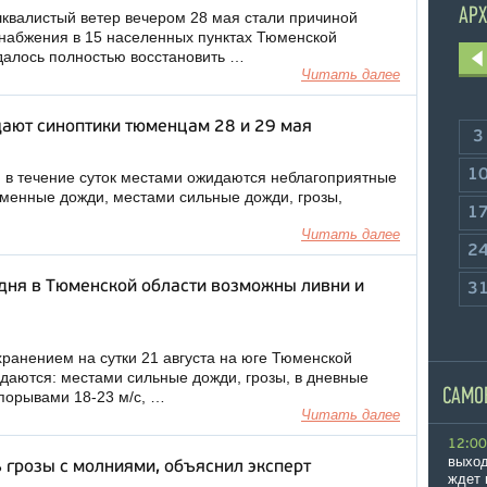
АРХ
 шквалистый ветер вечером 28 мая стали причиной
набжения в 15 населенных пунктах Тюменской
удалось полностью восстановить …
Читать далее
щают синоптики тюменцам 28 и 29 мая
3
1
я в течение суток местами ожидаются неблагоприятные
еменные дожди, местами сильные дожди, грозы,
1
Читать далее
2
дня в Тюменской области возможны ливни и
3
хранением на сутки 21 августа на юге Тюменской
даются: местами сильные дожди, грозы, в дневные
САМО
 порывами 18-23 м/с, …
Читать далее
12:00
выход
 грозы с молниями, объяснил эксперт
ждет 