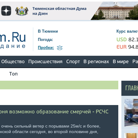
В Тюмени
Курс валю
Погода:
USD
82.
EUR
94.
Пробки:
Общество
Происшествия
Спорт
В регионах
В мире
Ра
Топ
ГЛАВ
юня возможно образование смерчей - РСЧС
 очень сильный ветер с порывами 25м/с и более,
ской области сегодня, во второй половине дня,