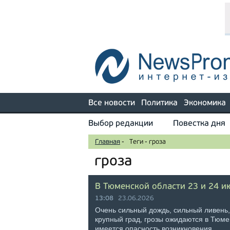
Все новости
Политика
Экономика
Выбор редакции
Повестка дня
Главная
-
Теги
-
гроза
гроза
В Тюменской области 23 и 24 и
13:08
23.06.2026
Очень сильный дождь, сильный ливень,
крупный град, грозы ожидаются в Тюмен
имеется опасность возникновения …