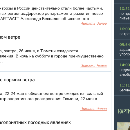
 грозы в России действительно стали более частыми,
10:21
ных регионах.Директор департамента развития новых
по пр
питье
MARTWATT Александр Беспалов объясняет это …
Читать далее
16:00
встре
ном ветре
09:54
зараз
, завтра, 26 июня, в Тюмени ожидаются
упопр
вления. В ночь на субботу в городе преимущественно
 …
14:00
Читать далее
недел
влюби
е порывы ветра
11:11
бегун
, 22-24 мая в областном центре ожидаются сильный
ентр оперативного реагирования Тюмени, 22 мая в
Читать далее
КАРТ
гоприятных погодных явлениях