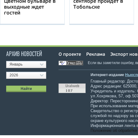
Цветном бульваре в
сентябре пройдет в
выходные ждет
Тобольске
гостей
АРХИВ НОВОСТЕЙ
О проекте
Реклама
Экспорт нов
Если вы заметили ошибку, 
Январь
Интернет-издание
Ньюсп
2026
Главный редактор: Достов
Адрес редакции: 625000,
Учредитель и издатель:
ул.Хохрякова, 57, оф.507
Директор: Пересторонина
При использовании мате
Свидетельство о регист
службой по надзору за 
охране культурного насл
Информационная лента в
Положение об обработке