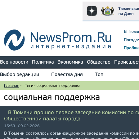
В Тюме
Погода:
Пробки
Все новости
Политика
Экономика
Общество
Происшес
Выбор редакции
Повестка дня
Топ
Главная
-
Теги
-
социальная поддержка
социальная поддержка
В Тюмени прошло первое заседание комиссии по 
Общественной палаты города
15:53
09.02.2026
В Тюмени состоялось организационное заседание комиссии по 
обеспечения, образования, культуры и здравоохранения Общест