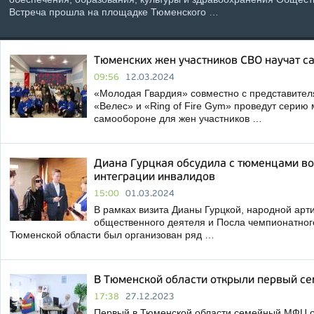
Встреча прошла на площадке Тюменского …
Тюменских жен участников СВО научат с
09:56
12.03.2024
«Молодая Гвардия» совместно с представител
«Велес» и «Ring of Fire Gym» проведут серию 
самообороне для жен участников …
Диана Гурцкая обсудила с тюменцами в
интеграции инвалидов
15:00
01.03.2024
В рамках визита Дианы Гурцкой, народной арт
общественного деятеля и Посла чемпионатног
Тюменской области был организован ряд …
В Тюменской области открыли первый 
17:38
27.12.2023
Первый в Тюменской области семейный МФЦ 