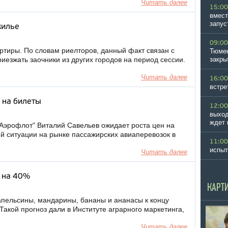
Читать далее
15:00
вмест
запус
жилье
09:00
ртиры. По словам риелторов, данный факт связан с
Тюмен
риезжать заочники из других городов на период сессии.
закры
Читать далее
16:00
встре
 на билеты
12:00
выход
ждет 
Аэрофлот" Виталий Савельев ожидает роста цен на
й ситуации на рынке пассажирских авиаперевозок в
11:00
испыт
Читать далее
 на 40%
КАРТ
апельсины, мандарины, бананы и ананасы к концу
Такой прогноз дали в Институте аграрного маркетинга,
Читать далее