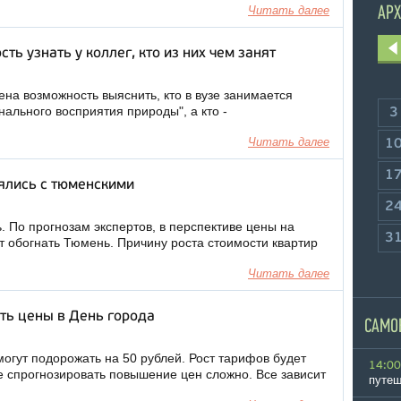
Читать далее
АРХ
ь узнать у коллег, кто из них чем занят
на возможность выяснить, кто в вузе занимается
ального восприятия природы", а кто -
3
Читать далее
1
1
ялись с тюменскими
2
 По прогнозам экспертов, в перспективе цены на
3
т обогнать Тюмень. Причину роста стоимости квартир
Читать далее
ть цены в День города
САМО
могут подорожать на 50 рублей. Рост тарифов будет
14:00
е спрогнозировать повышение цен сложно. Все зависит
путеш