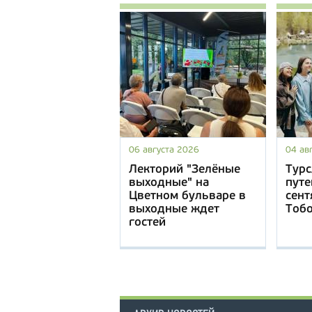
06 августа 2026
04 ав
Лекторий "Зелёные
Турс
выходные" на
путе
Цветном бульваре в
сент
выходные ждет
Тоб
гостей