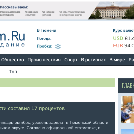
В Тюмени
Курс валю
Погода:
USD
81.
EUR
94.
Пробки:
Общество
Происшествия
Спорт
В регионах
В мире
Ра
Топ
ГЛАВ
сти составил 17 процентов
январь-октябрь, уровень зарплат в Тюменской области
ьном округе. Согласно официальной статистике, в