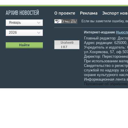
АРХИВ НОВОСТЕЙ
О проекте
Реклама
Экспорт нов
Если вы заметили ошибку, 
Январь
Интернет-издание
Ньюсп
2026
Главный редактор: Достов
Адрес редакции: 625000,
Учредитель и издатель:
ул.Хохрякова, 57, оф.507
Директор: Пересторонина
При использовании мате
Свидетельство о регист
службой по надзору за 
охране культурного насл
Информационная лента в
Положение об обработке