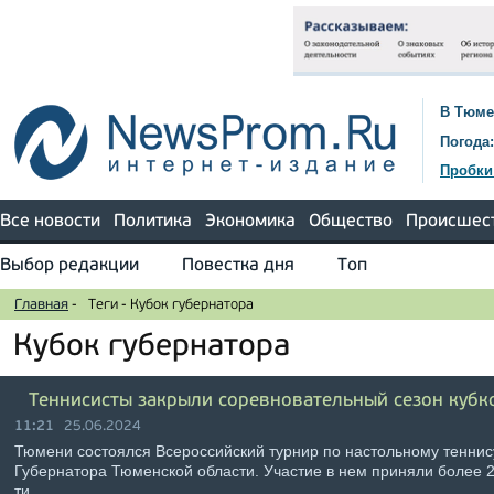
В Тюме
Погода:
Пробки
Все новости
Политика
Экономика
Общество
Происшес
Выбор редакции
Повестка дня
Топ
Главная
-
Теги
-
Кубок губернатора
Кубок губернатора
Теннисисты закрыли соревновательный сезон кубк
11:21
25.06.2024
Тюмени состоялся Всероссийский турнир по настольному теннис
Губернатора Тюменской области. Участие в нем приняли более 2
ти …