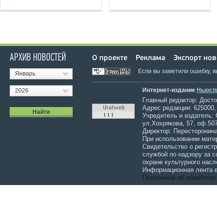
АРХИВ НОВОСТЕЙ
О проекте
Реклама
Экспорт нов
Если вы заметили ошибку, 
Январь
Интернет-издание
Ньюсп
2026
Главный редактор: Достов
Адрес редакции: 625000,
Учредитель и издатель:
ул.Хохрякова, 57, оф.507
Директор: Пересторонина
При использовании мате
Свидетельство о регист
службой по надзору за 
охране культурного насл
Информационная лента в
Положение об обработке