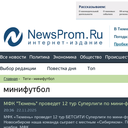
В Тюме
Погода:
Пробки
Все новости
Политика
Экономика
Общество
Происшес
Выбор редакции
Повестка дня
Топ
Главная
-
Теги
-
минифутбол
минифутбол
МФК "Тюмень" проведет 12 тур Суперлиги по мини-ф
20:36
22.11.2025
МФК «Тюмень» проведет 12 тур БЕТСИТИ Суперлиги по мини-фу
Новосибирске наша команда сыграет с местным «Сибиряком». По
ноября. МФК …