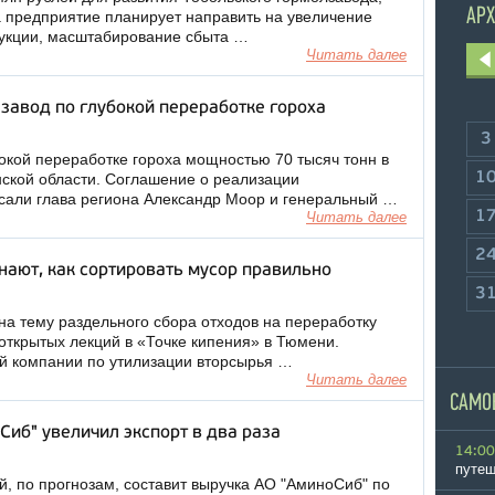
АРХ
 предприятие планирует направить на увеличение
дукции, масштабирование сбыта …
Читать далее
завод по глубокой переработке гороха
3
окой переработке гороха мощностью 70 тысяч тонн в
1
нской области. Соглашение о реализации
сали глава региона Александр Моор и генеральный …
1
Читать далее
2
ают, как сортировать мусор правильно
3
 на тему раздельного сбора отходов на переработку
 открытых лекций в «Точке кипения» в Тюмени.
й компании по утилизации вторсырья …
Читать далее
САМО
иб" увеличил экспорт в два раза
14:00
путеш
й, по прогнозам, составит выручка АО "АминоСиб" по