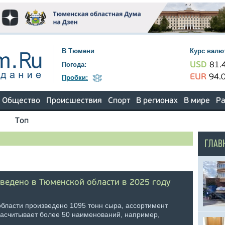
В Тюмени
Курс валю
Погода:
USD
81.
EUR
94.
Пробки:
Общество
Происшествия
Спорт
В регионах
В мире
Ра
Топ
ГЛАВ
ведено в Тюменской области в 2025 году
области произведено 1095 тонн сыра, ассортимент
насчитывает более 50 наименований, например,