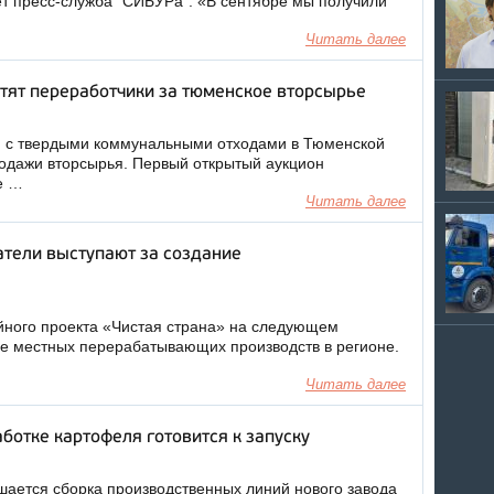
т пресс-служба "СИБУРа". «В сентябре мы получили
Читать далее
тят переработчики за тюменское вторсырье
 с твердыми коммунальными отходами в Тюменской
родажи вторсырья. Первый открытый аукцион
е …
Читать далее
тели выступают за создание
йного проекта «Чистая страна» на следующем
ие местных перерабатывающих производств в регионе.
Читать далее
ботке картофеля готовится к запуску
ается сборка производственных линий нового завода