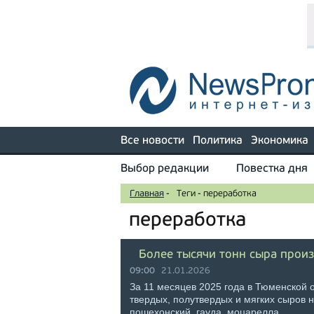
Все новости
Политика
Экономика
Выбор редакции
Повестка дня
Главная
-
Теги
-
переработка
переработка
Более тысячи тонн сыра произ
09:00
21.01.2026
За 11 месяцев 2025 года в Тюменской 
твердых, полутвердых и мягких сыров 
пошехонский, гауда, моцарелла, …