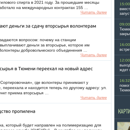
этилового спирта в 2021 году. За прошедшие месяцы
15:00
аботало на международных контрактах 155 …
вмест
Читать далее
запус
09:00
ают деньги за сдачу вторсырья волонтерам
Тюмен
закры
задаются вопросом: почему на станции
выплачивают деньги за вторсырье, которое им
16:00
встре
 Волонтеры добровольческого объединения …
Читать далее
12:00
выход
рсырья в Тюмени переехал на новый адрес
ждет 
16:32
Сортировочная», где волонтеры принимают у
помог
 переехала и находится теперь по другому адресу: ул.
Тюме
Пункт приема вторсырья …
Читать далее
КАРТ
дство пропилена
на, который будет направлен на полимеризацию для