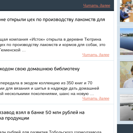
Читать далее
не открыли цех по производству лакомств для
ая компания «Исток» открыла в деревне Тютрина
ех по производству лакомств и кормов для собак, это
 Тюменской …
Читать далее
экодом свою домашнюю библиотеку
ередала в экодом коллекцию из 350 книг и 70
ми для вязания и шитья в надежде дать домашней
ой несколькими поколениями, шанс на новую …
Читать далее
завод взял в банке 50 млн рублей на
ка продукции
млн рублей для развития Тобольского гормолзавода,