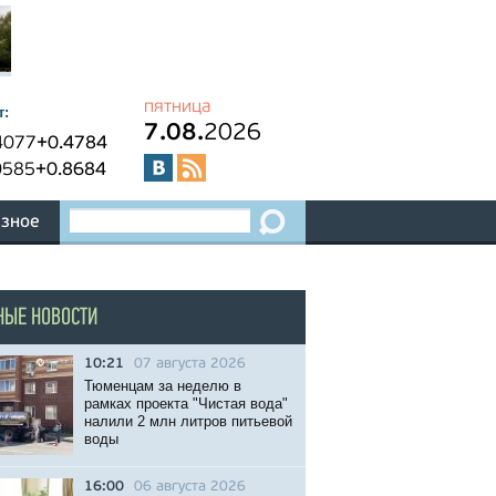
пятница
т:
7.08.
2026
4077
+0.4784
0585
+0.8684
зное
НЫЕ НОВОСТИ
10:21
07 августа 2026
Тюменцам за неделю в
рамках проекта "Чистая вода"
налили 2 млн литров питьевой
воды
16:00
06 августа 2026