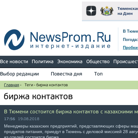
В Тюме
Погода:
Пробки
Все новости
Политика
Экономика
Общество
Происшес
Выбор редакции
Повестка дня
Топ
Главная
-
Теги
-
биржа контактов
биржа контактов
В Тюмени состоится биржа контактов с казахскими
17:56
19.08.2018
Менеджеры казахских предприятий, представляющих сферы маш
продуктов питания, приедут в Тюмень с деловой миссией 28 авгу
из отелей состоится биржа …