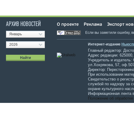
АРХИВ НОВОСТЕЙ
О проекте
Реклама
Экспорт нов
Если вы заметили ошибку, 
Январь
Интернет-издание
Ньюсп
2026
Главный редактор: Достов
Адрес редакции: 625000,
Учредитель и издатель:
ул.Хохрякова, 57, оф.507
Директор: Пересторонина
При использовании мате
Свидетельство о регист
службой по надзору за 
охране культурного насл
Информационная лента в
Положение об обработке